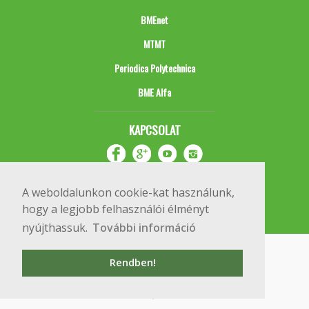
BMEnet
MTMT
Periodica Polytechnica
BME Alfa
KAPCSOLAT
A weboldalunkon cookie-kat használunk,
hogy a legjobb felhasználói élményt
nyújthassuk.
További információ
Impresszum
Copyright © 2020 BME Építőmérnöki Kar
Rendben!
1111 Budapest, Műegyetem rkp. 3.
+36 1 463 3531
webmester@emk.bme.hu