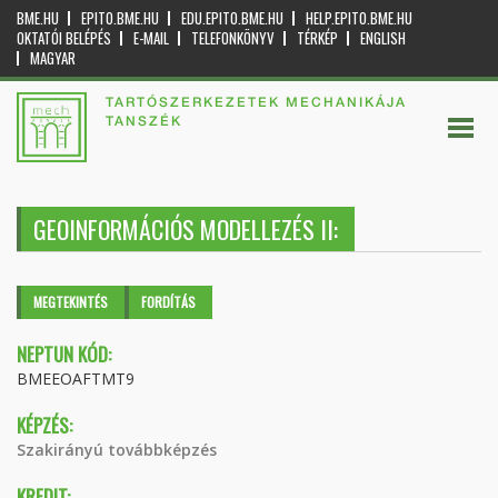
BME.HU
EPITO.BME.HU
EDU.EPITO.BME.HU
HELP.EPITO.BME.HU
OKTATÓI BELÉPÉS
E-MAIL
TELEFONKÖNYV
TÉRKÉP
ENGLISH
MAGYAR
TARTÓSZERKEZETEK MECHANIKÁJA
TANSZÉK
GEOINFORMÁCIÓS MODELLEZÉS II:
Elsődleges fülek
MEGTEKINTÉS
(AKTÍV
FORDÍTÁS
FÜL)
NEPTUN KÓD:
BMEEOAFTMT9
KÉPZÉS:
Szakirányú továbbképzés
KREDIT: