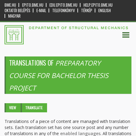
BME.HU
EPITO.BME.HU
EDU.EPITO.BME.HU
HELP.EPITO.BME.HU
OKTATÓI BELÉPÉS
E-MAIL
TELEFONKÖNYV
TÉRKÉP
ENGLISH
MAGYAR
DEPARTMENT OF STRUCTURAL MECHANICS
TRANSLATIONS OF
PREPARATORY
COURSE FOR BACHELOR THESIS
PROJECT
Primary tabs
VIEW
TRANSLATE
(ACTIVE
TAB)
Translations of a piece of content are managed with translation
sets. Each translation set has one source post and any number
of translations in any of the
enabled languages
. All translations