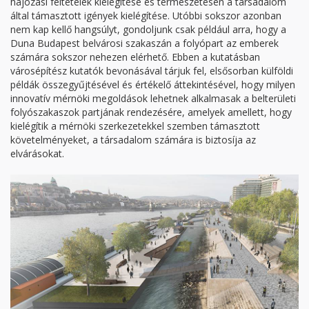
hajózási feltételek kielégítése és természetesen a társadalom
által támasztott igények kielégítése. Utóbbi sokszor azonban
nem kap kellő hangsúlyt, gondoljunk csak például arra, hogy a
Duna Budapest belvárosi szakaszán a folyópart az emberek
számára sokszor nehezen elérhető. Ebben a kutatásban
városépítész kutatók bevonásával tárjuk fel, elsősorban külföldi
példák összegyűjtésével és értékelő áttekintésével, hogy milyen
innovatív mérnöki megoldások lehetnek alkalmasak a belterületi
folyószakaszok partjának rendezésére, amelyek amellett, hogy
kielégítik a mérnöki szerkezetekkel szemben támasztott
követelményeket, a társadalom számára is biztosíja az
elvárásokat.