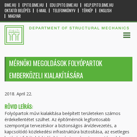
BME.HU
EPITO.BME.HU
EDU.EPITO.BME.HU
HELP.EPITO.BME.HU
OKTATÓI BELÉPÉS
E-MAIL
TELEFONKÖNYV
TÉRKÉP
ENGLISH
MAGYAR
DEPARTMENT OF STRUCTURAL MECHANICS
MÉRNÖKI MEGOLDÁSOK FOLYÓPARTOK
EMBERKÖZELI KIALAKÍTÁSÁRA
2018. April 22.
RÖVID LEÍRÁS:
Folyópartok művi kialakítása beépített területeken számos
érdekellentétet szülhet. Az építőmérnök legfontosabb
szempontjai tervezéskor a biztonságos árvízlevezetés, a
kapcsolódó közlekedési infrastruktúra biztosítása, az esetleges