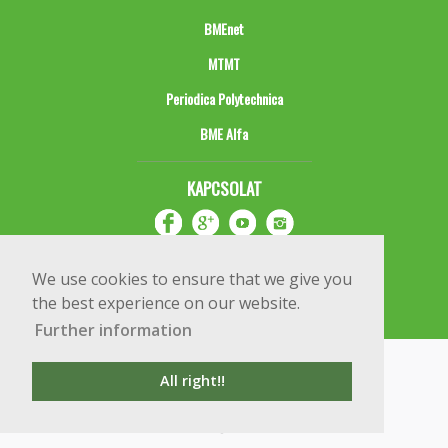
BMEnet
MTMT
Periodica Polytechnica
BME Alfa
KAPCSOLAT
We use cookies to ensure that we give you
the best experience on our website.
Further information
Impresszum
Copyright © 2020 BME Építőmérnöki Kar
All right!!
1111 Budapest, Műegyetem rkp. 3.
+36 1 463 3531
webmester@emk.bme.hu