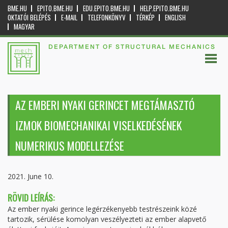
BME.HU
EPITO.BME.HU
EDU.EPITO.BME.HU
HELP.EPITO.BME.HU
OKTATÓI BELÉPÉS
E-MAIL
TELEFONKÖNYV
TÉRKÉP
ENGLISH
MAGYAR
DEPARTMENT OF STRUCTURAL MECHANICS
AZ EMBERI NYAKI GERINCET MEGTÁMASZTÓ
IZMOK BIOMECHANIKAI VISELKEDÉSÉNEK
NUMERIKUS MODELLEZÉSE
2021. June 10.
RÖVID LEÍRÁS:
Az ember nyaki gerince legérzékenyebb testrészeink közé
tartozik, sérülése komolyan veszélyezteti az ember alapvető