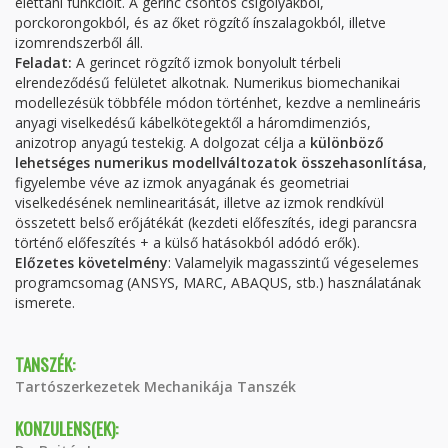
élettani funkcióit. A gerinc csontos csigolyákból,
porckorongokból, és az őket rögzítő ínszalagokból, illetve
izomrendszerből áll.
Feladat:
A gerincet rögzítő izmok bonyolult térbeli
elrendeződésű felületet alkotnak. Numerikus biomechanikai
modellezésük többféle módon történhet, kezdve a nemlineáris
anyagi viselkedésű kábelkötegektől a háromdimenziós,
anizotrop anyagú testekig. A dolgozat célja a
különböző
lehetséges numerikus modellváltozatok összehasonlítása
,
figyelembe véve az izmok anyagának és geometriai
viselkedésének nemlinearitását, illetve az izmok rendkívül
összetett belső erőjátékát (kezdeti előfeszítés, idegi parancsra
történő előfeszítés + a külső hatásokból adódó erők).
Előzetes követelmény
: Valamelyik magasszintű végeselemes
programcsomag (ANSYS, MARC, ABAQUS, stb.) használatának
ismerete.
TANSZÉK:
Tartószerkezetek Mechanikája Tanszék
KONZULENS(EK):