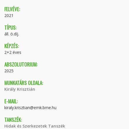
FELVÉVE:
2021
TÍPUS:
áll. ö.díj.
KÉPZÉS:
2+2 éves
ABSZOLUTORIUM:
2025
MUNKATÁRS OLDALA:
Király Krisztián
E-MAIL:
kiraly.krisztian@emk.bme.hu
TANSZÉK:
Hidak és Szerkezetek Tanszék