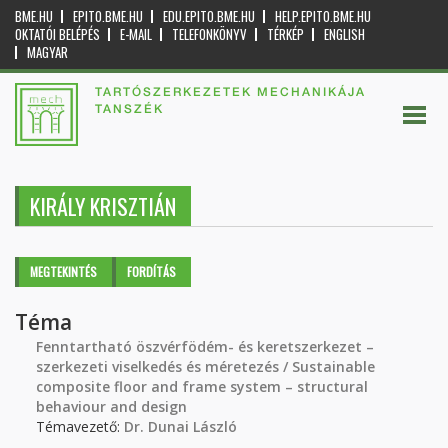
BME.HU
EPITO.BME.HU
EDU.EPITO.BME.HU
HELP.EPITO.BME.HU
OKTATÓI BELÉPÉS
E-MAIL
TELEFONKÖNYV
TÉRKÉP
ENGLISH
MAGYAR
TARTÓSZERKEZETEK MECHANIKÁJA
TANSZÉK
KIRÁLY KRISZTIÁN
Elsődleges fülek
MEGTEKINTÉS
(AKTÍV
FORDÍTÁS
FÜL)
Téma
Fenntartható öszvérfödém- és keretszerkezet –
szerkezeti viselkedés és méretezés / Sustainable
composite floor and frame system – structural
behaviour and design
Témavezető:
Dr. Dunai László