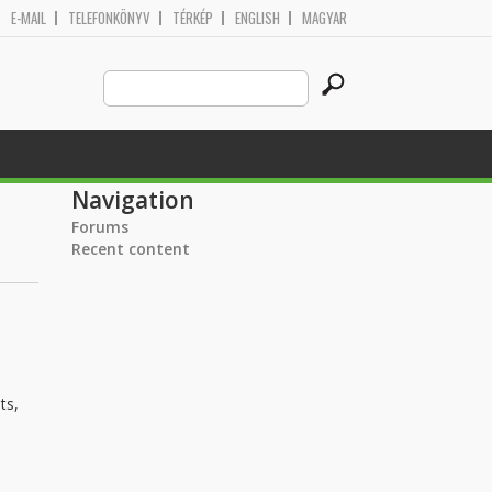
E-MAIL
TELEFONKÖNYV
TÉRKÉP
ENGLISH
MAGYAR
Search
Search form
this
site
Navigation
Forums
Recent content
ts,