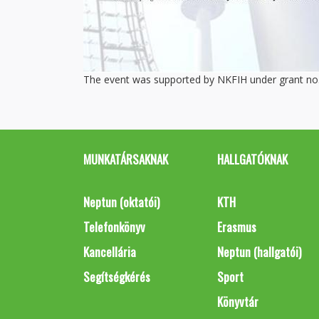
The event was supported by NKFIH under grant no
MUNKATÁRSAKNAK
HALLGATÓKNAK
Neptun (oktatói)
KTH
Telefonkönyv
Erasmus
Kancellária
Neptun (hallgatói)
Segítségkérés
Sport
Könyvtár