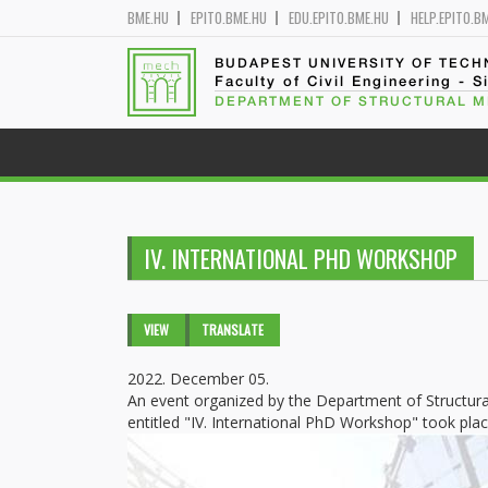
BME.HU
EPITO.BME.HU
EDU.EPITO.BME.HU
HELP.EPITO.B
BUDAPEST UNIVERSITY OF TEC
Faculty of Civil Engineering - S
DEPARTMENT OF STRUCTURAL 
IV. INTERNATIONAL PHD WORKSHOP
Primary tabs
VIEW
(ACTIVE
TRANSLATE
TAB)
2022. December 05.
An event organized by the Department of Structural
entitled "IV. International PhD Workshop" took pl