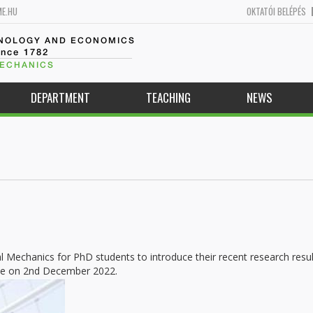
ME.HU
OKTATÓI BELÉPÉS
HNOLOGY AND ECONOMICS
ince 1782
MECHANICS
DEPARTMENT
TEACHING
NEWS
 Mechanics for PhD students to introduce their recent research resul
ace on 2nd December 2022.