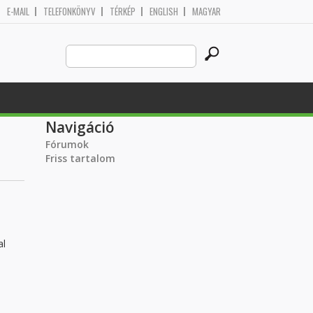
E-MAIL
TELEFONKÖNYV
TÉRKÉP
ENGLISH
MAGYAR
Search
Keresés űrlap
this
site
Navigáció
Fórumok
Friss tartalom
al