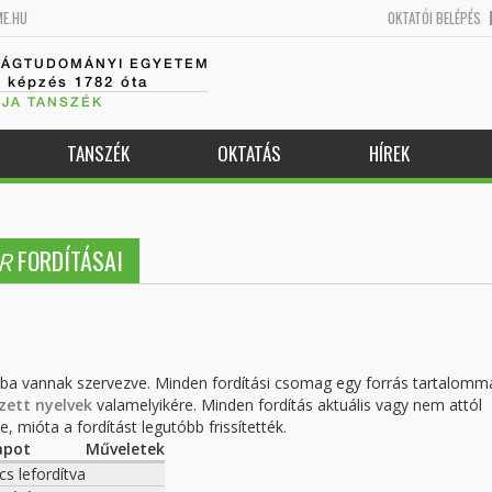
ME.HU
OKTATÓI BELÉPÉS
SÁGTUDOMÁNYI EGYETEM
k képzés 1782 óta
JA TANSZÉK
TANSZÉK
OKTATÁS
HÍREK
FORDÍTÁSAI
R
kba vannak szervezve. Minden fordítási csomag egy forrás tartalomm
zett nyelvek
valamelyikére. Minden fordítás aktuális vagy nem attól
, mióta a fordítást legutóbb frissítették.
apot
Műveletek
cs lefordítva