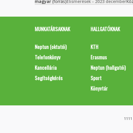
magyar
(forrás)
Elismerések - 2023 december
Köz
MUNKATÁRSAKNAK
HALLGATÓKNAK
Neptun (oktatói)
KTH
Telefonkönyv
Erasmus
Kancellária
Neptun (hallgatói)
Segítségkérés
Sport
Könyvtár
1111