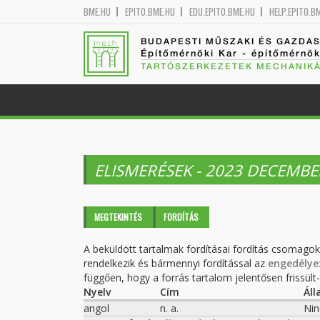
BME.HU
EPITO.BME.HU
EDU.EPITO.BME.HU
HELP.EPITO.B
BUDAPESTI MŰSZAKI ÉS GAZDA
Építőmérnöki Kar - építőmérnö
TARTÓSZERKEZETEK MECHANIKÁ
ELISMERÉSEK - 2023 DECEMBE
Elsődleges fülek
MEGTEKINTÉS
FORDÍTÁS
(AKTÍV
FÜL)
A beküldött tartalmak fordításai fordítás csomago
rendelkezik és bármennyi fordítással az
engedélye
függően, hogy a forrás tartalom jelentősen frissült-e
Nyelv
Cím
Áll
angol
n. a.
Nin