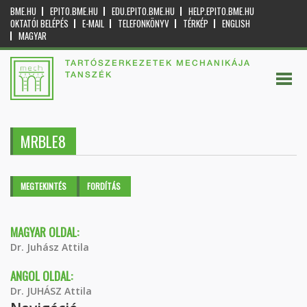
BME.HU
EPITO.BME.HU
EDU.EPITO.BME.HU
HELP.EPITO.BME.HU
OKTATÓI BELÉPÉS
E-MAIL
TELEFONKÖNYV
TÉRKÉP
ENGLISH
MAGYAR
TARTÓSZERKEZETEK MECHANIKÁJA
TANSZÉK
MRBLE8
Elsődleges fülek
MEGTEKINTÉS
(AKTÍV
FORDÍTÁS
FÜL)
MAGYAR OLDAL:
Dr. Juhász Attila
ANGOL OLDAL:
Dr. JUHÁSZ Attila