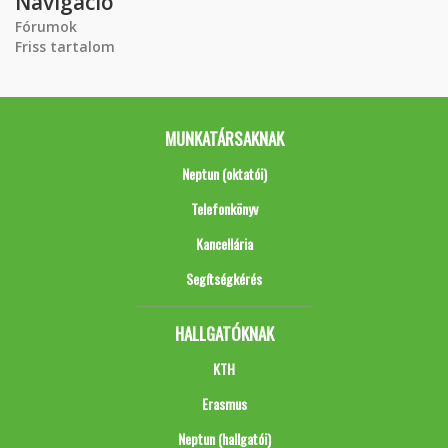
Navigáció
Fórumok
Friss tartalom
MUNKATÁRSAKNAK
Neptun (oktatói)
Telefonkönyv
Kancellária
Segítségkérés
HALLGATÓKNAK
KTH
Erasmus
Neptun (hallgatói)