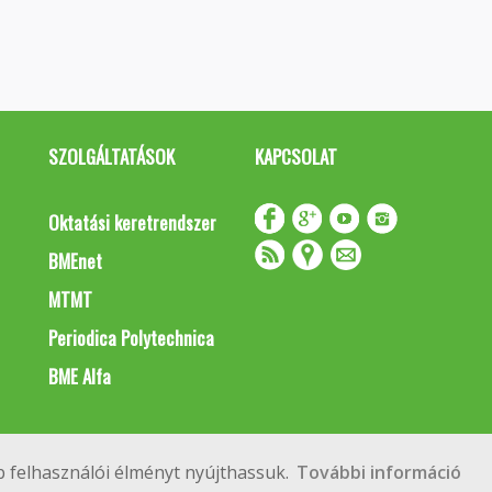
SZOLGÁLTATÁSOK
KAPCSOLAT
Oktatási keretrendszer
BMEnet
MTMT
Periodica Polytechnica
BME Alfa
Impresszum
Copyright © 2020 BME Építőmérnöki Kar
 felhasználói élményt nyújthassuk.
További információ
 Budapest, Műegyetem rkp. 3.
+36 1 463 3531
webmester@emk.bme