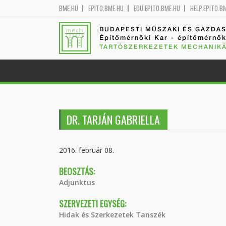
BME.HU
EPITO.BME.HU
EDU.EPITO.BME.HU
HELP.EPITO.B
BUDAPESTI MŰSZAKI ÉS GAZDA
Építőmérnöki Kar - építőmérnö
TARTÓSZERKEZETEK MECHANIKÁ
DR. TARJÁN GABRIELLA
2016. február 08.
BEOSZTÁS:
Adjunktus
SZERVEZETI EGYSÉG:
Hidak és Szerkezetek Tanszék