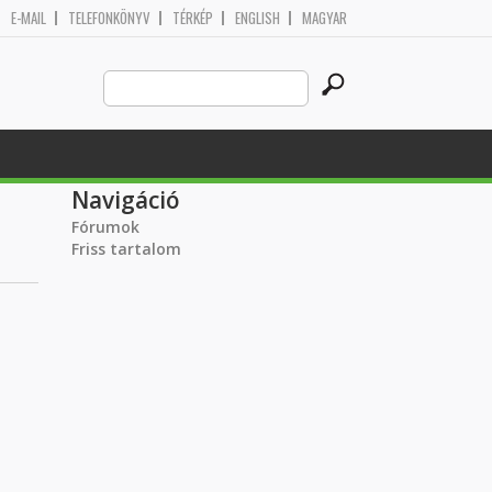
E-MAIL
TELEFONKÖNYV
TÉRKÉP
ENGLISH
MAGYAR
Search
Keresés űrlap
this
site
Navigáció
Fórumok
Friss tartalom