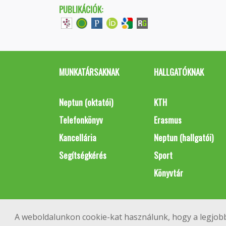
PUBLIKÁCIÓK:
MUNKATÁRSAKNAK
HALLGATÓKNAK
Neptun (oktatói)
KTH
Telefonkönyv
Erasmus
Kancellária
Neptun (hallgatói)
Segítségkérés
Sport
Könyvtár
A weboldalunkon cookie-kat használunk, hogy a legjobb
1111