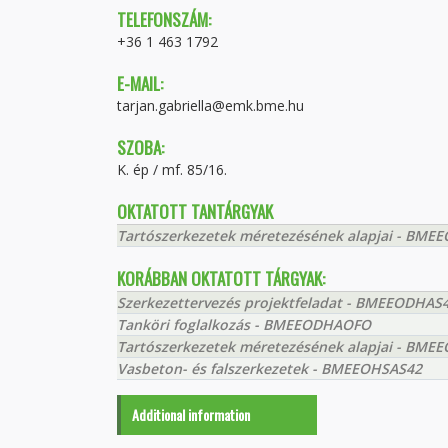
TELEFONSZÁM:
+36 1 463 1792
E-MAIL:
tarjan.gabriella@emk.bme.hu
SZOBA:
K. ép / mf. 85/16.
OKTATOTT TANTÁRGYAK
Tartószerkezetek méretezésének alapjai - BME
KORÁBBAN OKTATOTT TÁRGYAK:
Szerkezettervezés projektfeladat - BMEEODHAS
Tanköri foglalkozás - BMEEODHAOFO
Tartószerkezetek méretezésének alapjai - BME
Vasbeton- és falszerkezetek - BMEEOHSAS42
Additional information