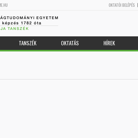
ME.HU
OKTATÓI BELÉPÉS
SÁGTUDOMÁNYI EGYETEM
k képzés 1782 óta
JA TANSZÉK
TANSZÉK
OKTATÁS
HÍREK