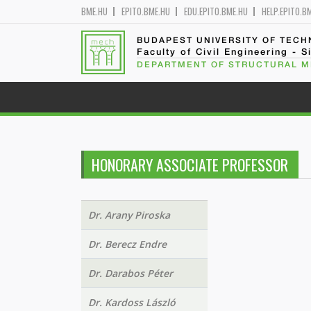
BME.HU
EPITO.BME.HU
EDU.EPITO.BME.HU
HELP.EPITO.B
BUDAPEST UNIVERSITY OF TEC
Faculty of Civil Engineering - S
DEPARTMENT OF STRUCTURAL 
HONORARY ASSOCIATE PROFESSOR
Dr. Arany Piroska
Dr. Berecz Endre
Dr. Darabos Péter
Dr. Kardoss László