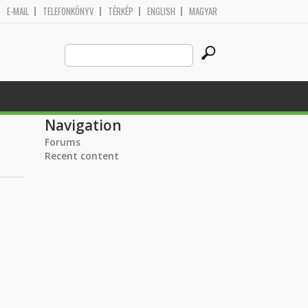
E-MAIL
TELEFONKÖNYV
TÉRKÉP
ENGLISH
MAGYAR
Search
Search form
this
site
Navigation
Forums
Recent content