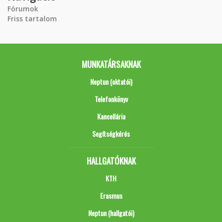
Fórumok
Friss tartalom
MUNKATÁRSAKNAK
Neptun (oktatói)
Telefonkönyv
Kancellária
Segítségkérés
HALLGATÓKNAK
KTH
Erasmus
Neptun (hallgatói)