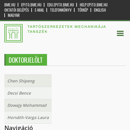
BME.HU
EPITO.BME.HU
EDU.EPITO.BME.HU
HELP.EPITO.BME.HU
OKTATÓI BELÉPÉS
E-MAIL
TELEFONKÖNYV
TÉRKÉP
ENGLISH
MAGYAR
TARTÓSZERKEZETEK MECHANIKÁJA
TANSZÉK
DOKTORJELÖLT
Chen Shipeng
Decsi Bence
Dowajy Mohammad
Horváth-Varga Laura
Navigáció