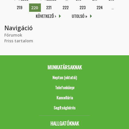
219
221
222
223
224
…
220
KÖVETKEZŐ ›
UTOLSÓ »
Navigáció
Fórumok
Friss tartalom
MUNKATÁRSAKNAK
Neptun (oktatói)
Telefonkönyv
Kancellária
Segítségkérés
HALLGATÓKNAK