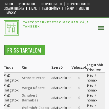
BME.HU
EPITO.BME.HU
EDU.EPITO.BME.HU
HELP.EPITO.BME.HU
OKTATÓI BELÉPÉS
E-MAIL
TELEFONKÖNYV
TÉRKÉP
ENGLISH
MAGYAR
TARTÓSZERKEZETEK MECHANIKÁJA
TANSZÉK
FRISS TARTALOM
Legutóbb
Típus
Cím
Szerző
Válaszok
frissítve
PhD
9 év 7
Schrott Péter
adatszinkron
0
Hallgatók
hónap
PhD
9 év 7
Varga Róbert
adatszinkron
0
Hallgatók
hónap
PhD
Schubert
9 év 7
adatszinkron
0
Hallgatók
Barnabás
hónap
PhD
9 év 7
Gyömbér Csaba
adatszinkron
0