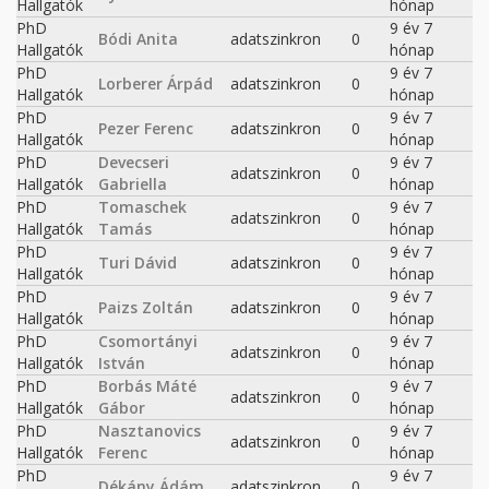
Hallgatók
hónap
PhD
9 év 7
Bódi Anita
adatszinkron
0
Hallgatók
hónap
PhD
9 év 7
Lorberer Árpád
adatszinkron
0
Hallgatók
hónap
PhD
9 év 7
Pezer Ferenc
adatszinkron
0
Hallgatók
hónap
PhD
Devecseri
9 év 7
adatszinkron
0
Hallgatók
Gabriella
hónap
PhD
Tomaschek
9 év 7
adatszinkron
0
Hallgatók
Tamás
hónap
PhD
9 év 7
Turi Dávid
adatszinkron
0
Hallgatók
hónap
PhD
9 év 7
Paizs Zoltán
adatszinkron
0
Hallgatók
hónap
PhD
Csomortányi
9 év 7
adatszinkron
0
Hallgatók
István
hónap
PhD
Borbás Máté
9 év 7
adatszinkron
0
Hallgatók
Gábor
hónap
PhD
Nasztanovics
9 év 7
adatszinkron
0
Hallgatók
Ferenc
hónap
PhD
9 év 7
Dékány Ádám
adatszinkron
0