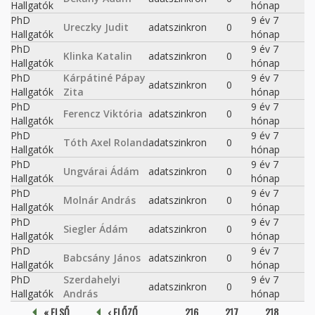
Hallgatók
hónap
PhD
9 év 7
Ureczky Judit
adatszinkron
0
Hallgatók
hónap
PhD
9 év 7
Klinka Katalin
adatszinkron
0
Hallgatók
hónap
PhD
Kárpátiné Pápay
9 év 7
adatszinkron
0
Hallgatók
Zita
hónap
PhD
9 év 7
Ferencz Viktória
adatszinkron
0
Hallgatók
hónap
PhD
9 év 7
Tóth Axel Roland
adatszinkron
0
Hallgatók
hónap
PhD
9 év 7
Ungvárai Ádám
adatszinkron
0
Hallgatók
hónap
PhD
9 év 7
Molnár András
adatszinkron
0
Hallgatók
hónap
PhD
9 év 7
Siegler Ádám
adatszinkron
0
Hallgatók
hónap
PhD
9 év 7
Babcsány János
adatszinkron
0
Hallgatók
hónap
PhD
Szerdahelyi
9 év 7
adatszinkron
0
Hallgatók
András
hónap
Oldalak
« ELSŐ
‹ ELŐZŐ
…
216
217
218