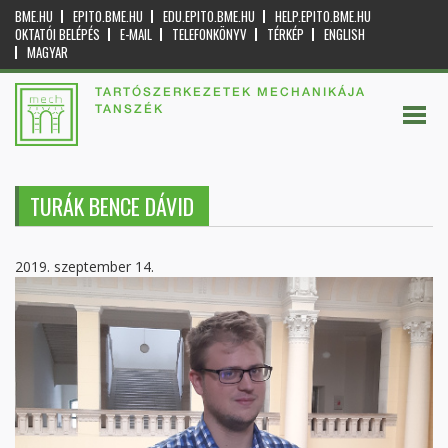
BME.HU
EPITO.BME.HU
EDU.EPITO.BME.HU
HELP.EPITO.BME.HU
OKTATÓI BELÉPÉS
E-MAIL
TELEFONKÖNYV
TÉRKÉP
ENGLISH
MAGYAR
TARTÓSZERKEZETEK MECHANIKÁJA
TANSZÉK
TURÁK BENCE DÁVID
2019. szeptember 14.