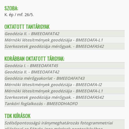
SZOBA:
K. ép / mf. 26/5.
OKTATOTT TANTÁRGYAK
Geodézia II. - BMEEOAFAT42
Mérnöki létesítmények geodéziája - BMEEOAFA-L1
Szerkezetek geodéziája mérőgyak. - BMEEOAFAS42
KORÁBBAN OKTATOTT TÁRGYAK:
Geodézia I. - BMEEOAFAT45
Geodézia II. - BMEEOAFAT42
Geodézia mérőgyakorlat - BMEEOAFAT43
Mérnöki létesítmények geodéziája - BMEEOAFA-I2
Mérnöki létesítmények geodéziája - BMEEOAFA-L1
Szerkezetek geodéziája mérőgyak. - BMEEOAFAS42
Tanköri foglalkozás - BMEEODHAOFO
TDK KIÍRÁSOK
Szélsőpontosságú iránymeghatározás fotogrammetriai
eljárással az Eötvös-inga mérések pontosításához