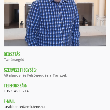
BEOSZTÁS:
Tanársegéd
SZERVEZETI EGYSÉG:
Általános- és Felsőgeodézia Tanszék
TELEFONSZÁM:
+36 1 463 3214
E-MAIL:
turak.bence@emk.bme.hu