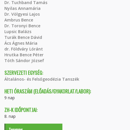
Dr. Tuchband Tamás
Nyilas Annamária
Dr. Völgyesi Lajos
Ambrus Bence
Dr. Toronyi Bence
Lupsic Balázs
Turák Bence Dávid
Ács Ágnes Mária
dr. Földváry Lóránt
Hrutka Bence Péter
Tóth Sándor József
SZERVEZETI EGYSÉG:
Általános- és Felsőgeodézia Tanszék
HETI ÓRASZÁM (ELŐADÁS/GYAKORLAT/LABOR):
9 nap
ZH-K IDŐPONTJAI:
8. nap
Tananyag