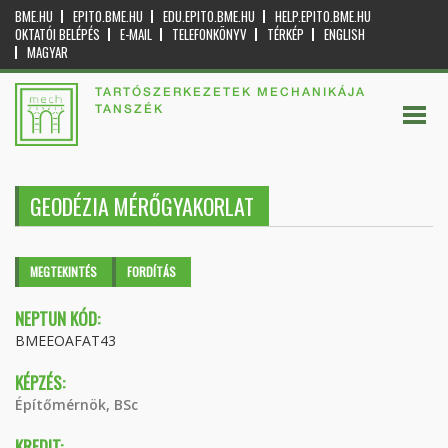
BME.HU
EPITO.BME.HU
EDU.EPITO.BME.HU
HELP.EPITO.BME.HU
OKTATÓI BELÉPÉS
E-MAIL
TELEFONKÖNYV
TÉRKÉP
ENGLISH
MAGYAR
TARTÓSZERKEZETEK MECHANIKÁJA
TANSZÉK
GEODÉZIA MÉRŐGYAKORLAT
Elsődleges fülek
MEGTEKINTÉS
(AKTÍV
FORDÍTÁS
FÜL)
NEPTUN KÓD:
BMEEOAFAT43
KÉPZÉS:
Építőmérnök, BSc
KREDIT: