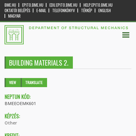
BME.HU
EPITO.BME.HU
EDU.EPITO.BME.HU
HELP.EPITO.BME.HU
OKTATÓI BELÉPÉS
E-MAIL
TELEFONKÖNYV
TÉRKÉP
ENGLISH
MAGYAR
DEPARTMENT OF STRUCTURAL MECHANICS
BUILDING MATERIALS 2.
Primary tabs
VIEW
(ACTIVE
TRANSLATE
TAB)
NEPTUN KÓD:
BMEEOEMK601
KÉPZÉS:
Other
KREDIT: