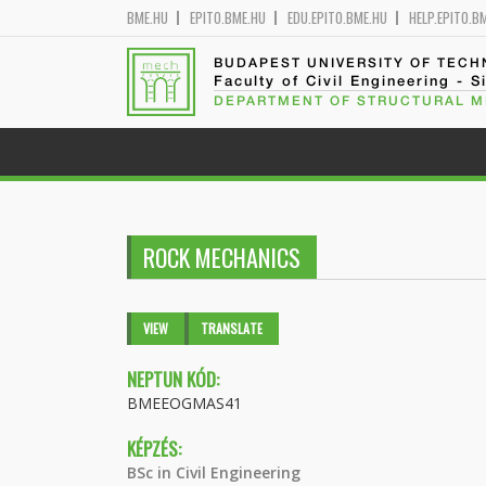
BME.HU
EPITO.BME.HU
EDU.EPITO.BME.HU
HELP.EPITO.B
BUDAPEST UNIVERSITY OF TEC
Faculty of Civil Engineering - S
DEPARTMENT OF STRUCTURAL 
ROCK MECHANICS
Primary tabs
VIEW
(ACTIVE
TRANSLATE
TAB)
NEPTUN KÓD:
BMEEOGMAS41
KÉPZÉS:
BSc in Civil Engineering