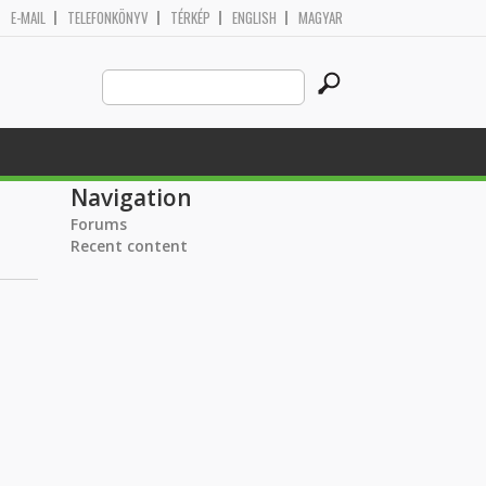
E-MAIL
TELEFONKÖNYV
TÉRKÉP
ENGLISH
MAGYAR
Search
Search form
this
site
Navigation
Forums
Recent content