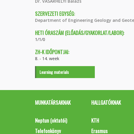
Dr. VÁSÁRHELYI Balázs
SZERVEZETI EGYSÉG:
Department of Engineering Geology and Geote
HETI ÓRASZÁM (ELŐADÁS/GYAKORLAT/LABOR):
1/1/0
ZH-K IDŐPONTJAI:
8. - 14. week
Learning materials
MUNKATÁRSAKNAK
HALLGATÓKNAK
Neptun (oktatói)
KTH
Telefonkönyv
Erasmus