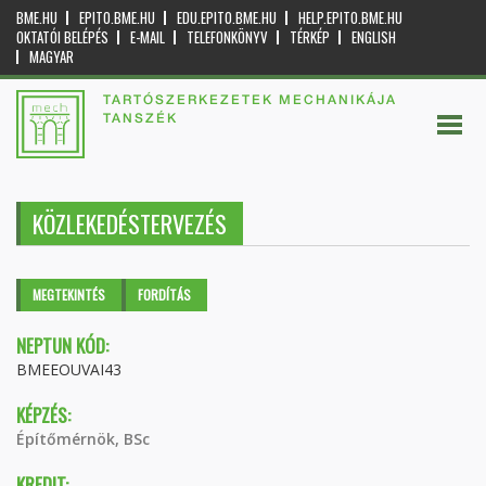
BME.HU
EPITO.BME.HU
EDU.EPITO.BME.HU
HELP.EPITO.BME.HU
OKTATÓI BELÉPÉS
E-MAIL
TELEFONKÖNYV
TÉRKÉP
ENGLISH
MAGYAR
TARTÓSZERKEZETEK MECHANIKÁJA
TANSZÉK
KÖZLEKEDÉSTERVEZÉS
Elsődleges fülek
MEGTEKINTÉS
(AKTÍV
FORDÍTÁS
FÜL)
NEPTUN KÓD:
BMEEOUVAI43
KÉPZÉS:
Építőmérnök, BSc
KREDIT: