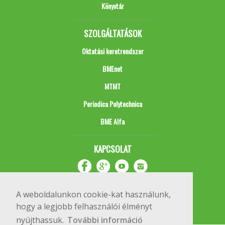
Könyvtár
SZOLGÁLTATÁSOK
Oktatási keretrendszer
BMEnet
MTMT
Periodica Polytechnica
BME Alfa
KAPCSOLAT
A weboldalunkon cookie-kat használunk,
hogy a legjobb felhasználói élményt
nyújthassuk.
További információ