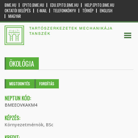
BME.HU
EPITO.BME.HU
EDU.EPITO.BME.HU
HELP.EPITO.BME.HU
OKTATÓI BELÉPÉS
E-MAIL
TELEFONKÖNYV
TÉRKÉP
ENGLISH
MAGYAR
TARTÓSZERKEZETEK MECHANIKÁJA
TANSZÉK
ÖKOLÓGIA
Elsődleges fülek
MEGTEKINTÉS
(AKTÍV
FORDÍTÁS
FÜL)
NEPTUN KÓD:
BMEEOVKAKM4
KÉPZÉS:
Környezetmérnök, BSc
KREDIT: