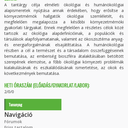
A tantárgy célja elméleti ökológiai és humánökológiai
alapismeretek nyújtása annak érdekében, hogy erősítse a
környezetmérnök hallgatók ökológiai szemléletét, és
megfelelően megalapozza a későbbi környezetmérnöki
gyakorlati tárgyakat. Ennek megfelelően a részletes célok közé
tartozik az ökológia alapdefinícióinak, a populációk és
társulások alapfolyamatainak, valamint az ökoszisztéma anyag-
és energiaforgalmának elsajátíttatása. A humánökológiai
részben a cél a természet és a társadalom összefüggéseinek
bemutatása, az emberiség bioszféra átalakításában betöltött
szerepének elemzése, a főbb ökológiai környezeti problémák
kialakulásának és eszkalálódásának ismertetése, az okok és
következmények bemutatása.
HETI ÓRASZÁM (ELŐADÁS/GYAKORLAT/LABOR):
2/0/0
Tananyag
Navigáció
Fórumok
Friss tartalom