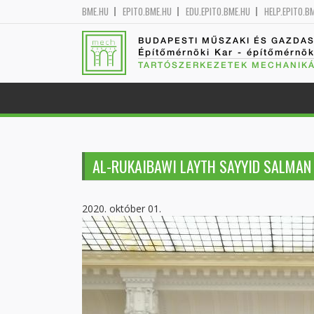
BME.HU
EPITO.BME.HU
EDU.EPITO.BME.HU
HELP.EPITO.B
BUDAPESTI MŰSZAKI ÉS GAZDA
Építőmérnöki Kar - építőmérnö
TARTÓSZERKEZETEK MECHANIKÁ
AL-RUKAIBAWI LAYTH SAYYID SALMAN
2020. október 01.