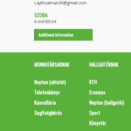
Laythsalman30@gmail.com
SZOBA:
K./mf.85/24
Additional information
MUNKATÁRSAKNAK
HALLGATÓKNAK
Neptun (oktatói)
KTH
Telefonkönyv
Erasmus
Kancellária
Neptun (hallgatói)
Segítségkérés
Sport
Könyvtár