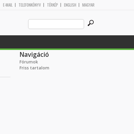
E-MAIL
TELEFONKÖNYV
TÉRKÉP
ENGLISH
MAGYAR
Search
Keresés űrlap
this
site
Navigáció
Fórumok
Friss tartalom