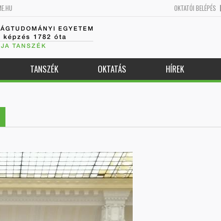
ME.HU
OKTATÓI BELÉPÉS
SÁGTUDOMÁNYI EGYETEM
k képzés 1782 óta
JA TANSZÉK
TANSZÉK
OKTATÁS
HÍREK