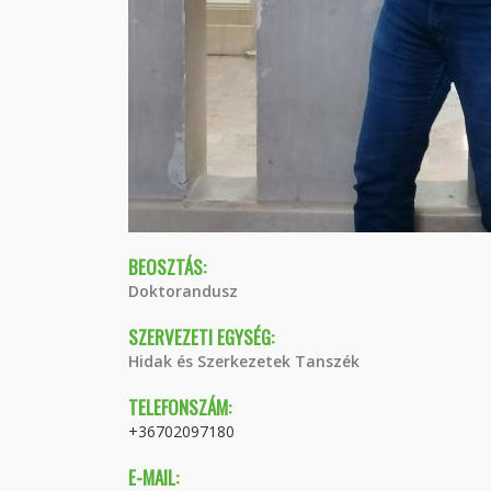
BEOSZTÁS:
Doktorandusz
SZERVEZETI EGYSÉG:
Hidak és Szerkezetek Tanszék
TELEFONSZÁM:
+36702097180
E-MAIL: