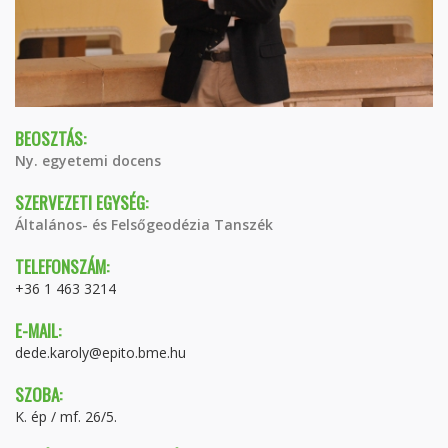
BEOSZTÁS:
Ny. egyetemi docens
SZERVEZETI EGYSÉG:
Általános- és Felsőgeodézia Tanszék
TELEFONSZÁM:
+36 1 463 3214
E-MAIL:
dede.karoly@epito.bme.hu
SZOBA:
K. ép / mf. 26/5.