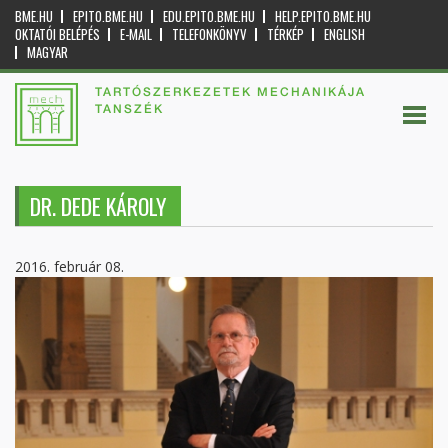
BME.HU
EPITO.BME.HU
EDU.EPITO.BME.HU
HELP.EPITO.BME.HU
OKTATÓI BELÉPÉS
E-MAIL
TELEFONKÖNYV
TÉRKÉP
ENGLISH
MAGYAR
TARTÓSZERKEZETEK MECHANIKÁJA
TANSZÉK
DR. DEDE KÁROLY
2016. február 08.