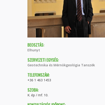
BEOSZTÁS:
Elhunyt
SZERVEZETI EGYSÉG:
Geotechnika és Mérnökgeológia Tanszék
TELEFONSZÁM:
+36 1 463 1453
SZOBA:
K. ép / mf. 10.
KONZULTÁCIÓS IDŐPONT: