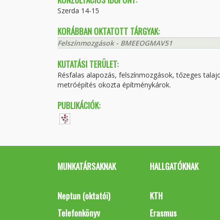
Szerda 14-15
KORÁBBAN OKTATOTT TÁRGYAK:
Felszínmozgások - BMEEOGMAV51
KUTATÁSI TERÜLET:
Résfalas alapozás, felszínmozgások, tőzeges talaj
metróépítés okozta építménykárok.
PUBLIKÁCIÓK:
MUNKATÁRSAKNAK
HALLGATÓKNAK
Neptun (oktatói)
KTH
Telefonkönyv
Erasmus