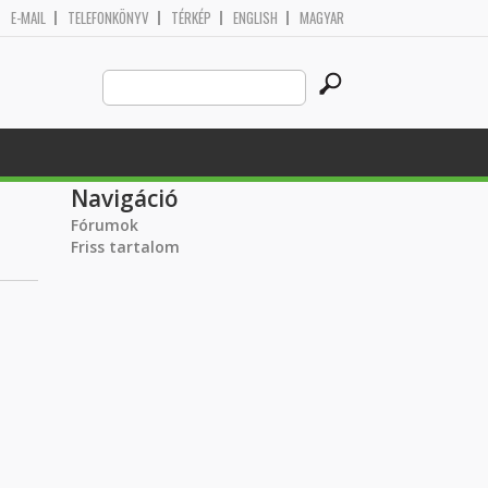
E-MAIL
TELEFONKÖNYV
TÉRKÉP
ENGLISH
MAGYAR
Search
Keresés űrlap
this
site
Navigáció
Fórumok
Friss tartalom