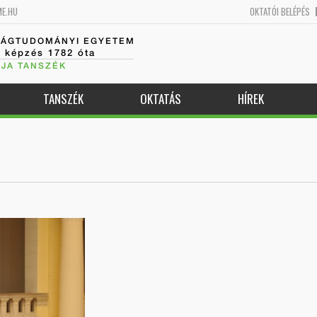
ME.HU
OKTATÓI BELÉPÉS
SÁGTUDOMÁNYI EGYETEM
k képzés 1782 óta
JA TANSZÉK
TANSZÉK
OKTATÁS
HÍREK