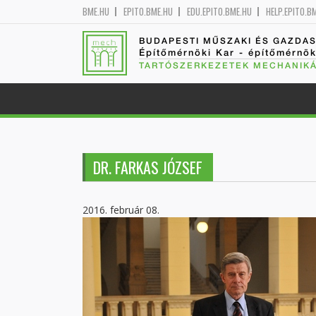
BME.HU
EPITO.BME.HU
EDU.EPITO.BME.HU
HELP.EPITO.B
BUDAPESTI MŰSZAKI ÉS GAZDA
Építőmérnöki Kar - építőmérnö
TARTÓSZERKEZETEK MECHANIKÁ
DR. FARKAS JÓZSEF
2016. február 08.