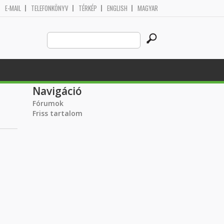
E-MAIL
TELEFONKÖNYV
TÉRKÉP
ENGLISH
MAGYAR
Search
Keresés űrlap
this
site
Navigáció
Fórumok
Friss tartalom