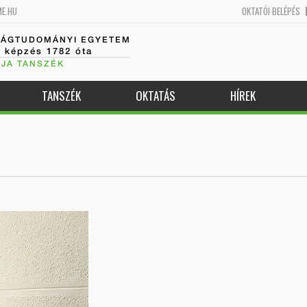
ME.HU
OKTATÓI BELÉPÉS
SÁGTUDOMÁNYI EGYETEM
k képzés 1782 óta
JA TANSZÉK
TANSZÉK
OKTATÁS
HÍREK