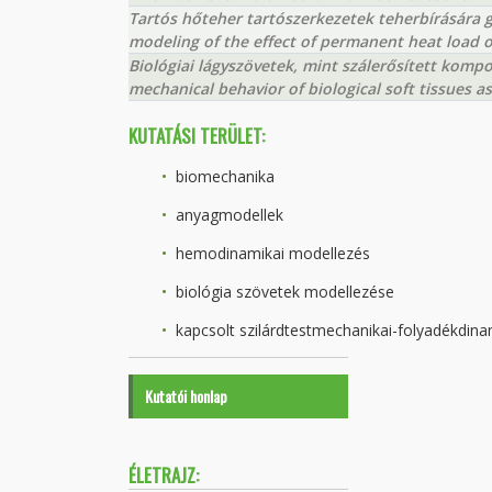
Tartós hőteher tartószerkezetek teherbírására 
modeling of the effect of permanent heat load o
Biológiai lágyszövetek, mint szálerősített komp
mechanical behavior of biological soft tissues a
KUTATÁSI TERÜLET:
biomechanika
anyagmodellek
hemodinamikai modellezés
biológia szövetek modellezése
kapcsolt szilárdtestmechanikai-folyadékdina
Kutatói honlap
ÉLETRAJZ: