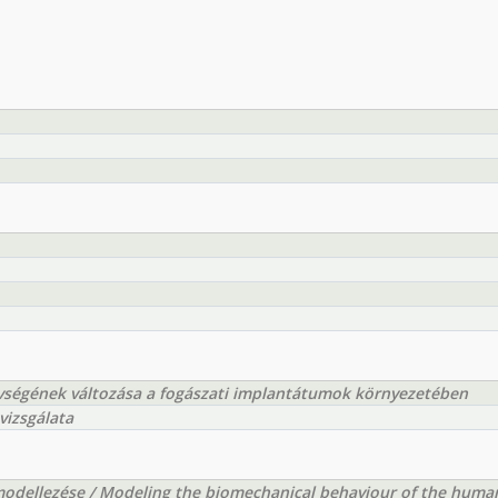
vségének változása a fogászati implantátumok környezetében
vizsgálata
odellezése / Modeling the biomechanical behaviour of the huma