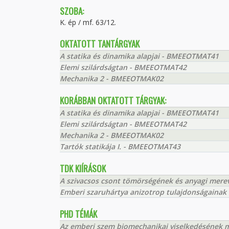
SZOBA:
K. ép / mf. 63/12.
OKTATOTT TANTÁRGYAK
A statika és dinamika alapjai - BMEEOTMAT41
Elemi szilárdságtan - BMEEOTMAT42
Mechanika 2 - BMEEOTMAK02
KORÁBBAN OKTATOTT TÁRGYAK:
A statika és dinamika alapjai - BMEEOTMAT41
Elemi szilárdságtan - BMEEOTMAT42
Mechanika 2 - BMEEOTMAK02
Tartók statikája I. - BMEEOTMAT43
TDK KIÍRÁSOK
A szivacsos csont tömörségének és anyagi mere
Emberi szaruhártya anizotrop tulajdonságainak 
PHD TÉMÁK
Az emberi szem biomechanikai viselkedésének m