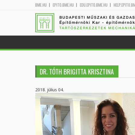
BME.HU
EPITO.BME.HU
EDU.EPITO.BME.HU
HELP.EPITO.B
BUDAPESTI MŰSZAKI ÉS GAZDA
Építőmérnöki Kar - építőmérnö
TARTÓSZERKEZETEK MECHANIKÁ
DR. TÓTH BRIGITTA KRISZTINA
2018. július 04.