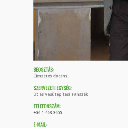
BEOSZTÁS:
Címzetes docens
SZERVEZETI EGYSÉG:
Út és Vasútépítési Tanszék
TELEFONSZÁM:
+36 1 463 3055
E-MAIL: