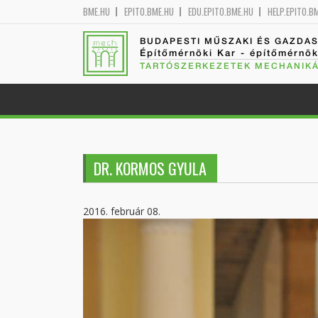
BME.HU
EPITO.BME.HU
EDU.EPITO.BME.HU
HELP.EPITO.B
BUDAPESTI MŰSZAKI ÉS GAZDA
Építőmérnöki Kar - építőmérnö
TARTÓSZERKEZETEK MECHANIKÁ
DR. KORMOS GYULA
2016. február 08.