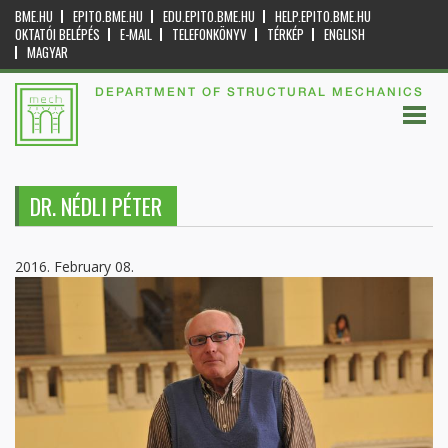
BME.HU
EPITO.BME.HU
EDU.EPITO.BME.HU
HELP.EPITO.BME.HU
OKTATÓI BELÉPÉS
E-MAIL
TELEFONKÖNYV
TÉRKÉP
ENGLISH
MAGYAR
DEPARTMENT OF STRUCTURAL MECHANICS
DR. NÉDLI PÉTER
2016. February 08.