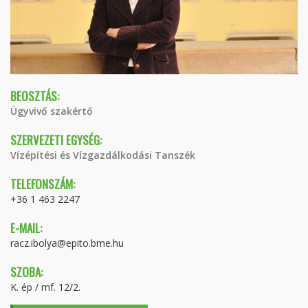
BEOSZTÁS:
Ügyvivő szakértő
SZERVEZETI EGYSÉG:
Vízépítési és Vízgazdálkodási Tanszék
TELEFONSZÁM:
+36 1 463 2247
E-MAIL:
racz.ibolya@epito.bme.hu
SZOBA:
K. ép / mf. 12/2.