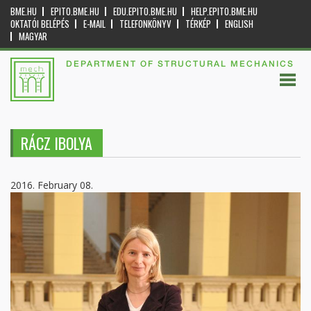
BME.HU
EPITO.BME.HU
EDU.EPITO.BME.HU
HELP.EPITO.BME.HU
OKTATÓI BELÉPÉS
E-MAIL
TELEFONKÖNYV
TÉRKÉP
ENGLISH
MAGYAR
DEPARTMENT OF STRUCTURAL MECHANICS
RÁCZ IBOLYA
2016. February 08.