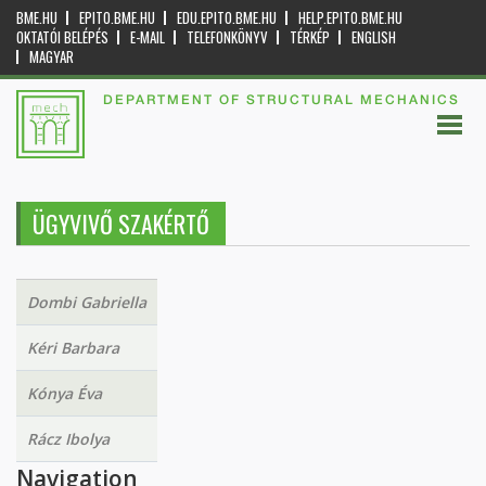
BME.HU
EPITO.BME.HU
EDU.EPITO.BME.HU
HELP.EPITO.BME.HU
OKTATÓI BELÉPÉS
E-MAIL
TELEFONKÖNYV
TÉRKÉP
ENGLISH
MAGYAR
DEPARTMENT OF STRUCTURAL MECHANICS
ÜGYVIVŐ SZAKÉRTŐ
Dombi Gabriella
Kéri Barbara
Kónya Éva
Rácz Ibolya
Navigation