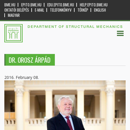
BME.HU
EPITO.BME.HU
EDU.EPITO.BME.HU
HELP.EPITO.BME.HU
OKTATÓI BELÉPÉS
E-MAIL
TELEFONKÖNYV
TÉRKÉP
ENGLISH
MAGYAR
DEPARTMENT OF STRUCTURAL MECHANICS
DR. OROSZ ÁRPÁD
2016. February 08.