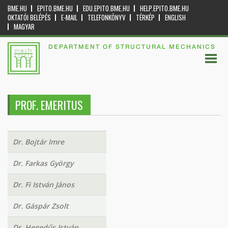
BME.HU
EPITO.BME.HU
EDU.EPITO.BME.HU
HELP.EPITO.BME.HU
OKTATÓI BELÉPÉS
E-MAIL
TELEFONKÖNYV
TÉRKÉP
ENGLISH
MAGYAR
DEPARTMENT OF STRUCTURAL MECHANICS
PROF. EMERITUS
Dr. Bojtár Imre
Dr. Farkas György
Dr. Fi István János
Dr. Gáspár Zsolt
Dr. Hegedűs István