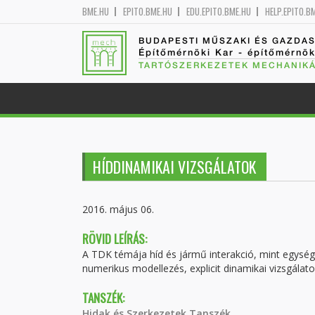
BME.HU
EPITO.BME.HU
EDU.EPITO.BME.HU
HELP.EPITO.B
BUDAPESTI MŰSZAKI ÉS GAZDA
Építőmérnöki Kar - építőmérnö
TARTÓSZERKEZETEK MECHANIKÁ
HÍDDINAMIKAI VIZSGÁLATOK
2016. május 06.
RÖVID LEÍRÁS:
A TDK témája híd és jármű interakció, mint egység
numerikus modellezés, explicit dinamikai vizsgálato
TANSZÉK:
Hidak és Szerkezetek Tanszék