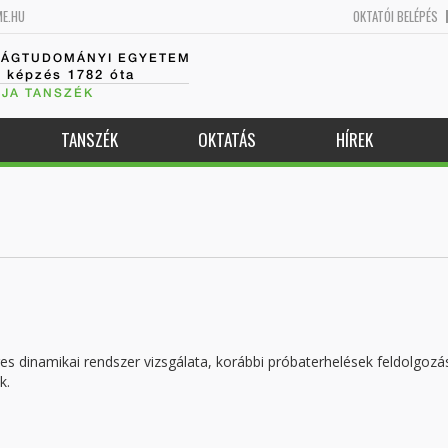
ME.HU
OKTATÓI BELÉPÉS
SÁGTUDOMÁNYI EGYETEM
k képzés 1782 óta
JA TANSZÉK
TANSZÉK
OKTATÁS
HÍREK
es dinamikai rendszer vizsgálata, korábbi próbaterhelések feldolgozá
k.