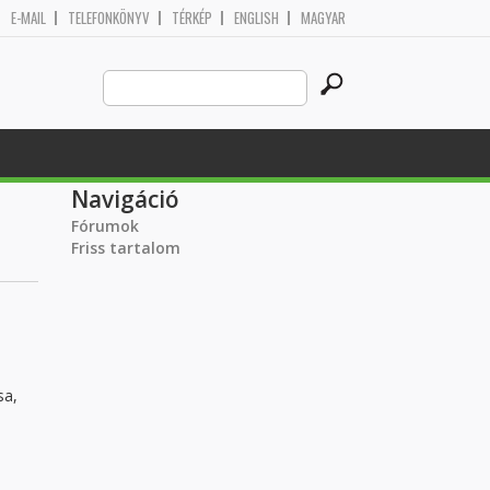
E-MAIL
TELEFONKÖNYV
TÉRKÉP
ENGLISH
MAGYAR
Search
Keresés űrlap
this
site
Navigáció
Fórumok
Friss tartalom
sa,