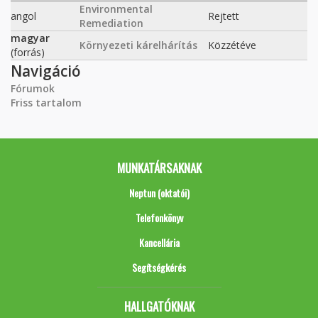
Environmental
angol
Rejtett
Remediation
magyar
Környezeti kárelhárítás
Közzétéve
(forrás)
Navigáció
Fórumok
Friss tartalom
MUNKATÁRSAKNAK
Neptun (oktatói)
Telefonkönyv
Kancellária
Segítségkérés
HALLGATÓKNAK