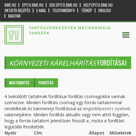
BME.HU
EPITO.BME.HU
EDU.EPITO.BME.HU
HELP.EPITO.BME.HU
OKTATÓI BELÉPÉS
E-MAIL
TELEFONKÖNYV
TÉRKÉP
ENGLISH
MAGYAR
TARTÓSZERKEZETEK MECHANIKÁJA
TANSZÉK
FORDÍTÁSAI
KÖRNYEZETI KÁRELHÁRÍTÁS
Elsődleges fülek
MEGTEKINTÉS
FORDÍTÁS
(AKTÍV
FÜL)
A beküldött tartalmak fordításai fordítás csomagokba vannak
szervezve. Minden fordítási csomag egy forrás tartalommal
rendelkezik és bármennyi fordítással az
engedélyezett nyelvek
valamelyikére. Minden fordítás aktuális vagy nem attól függően,
hogy a forrás tartalom jelentősen frissült-e, mióta a fordítást
legutóbb frissítették.
Nyelv
Cím
Állapot
Műveletek