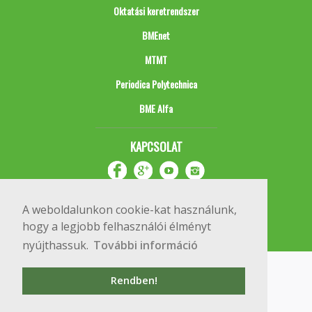
Oktatási keretrendszer
BMEnet
MTMT
Periodica Polytechnica
BME Alfa
KAPCSOLAT
A weboldalunkon cookie-kat használunk,
hogy a legjobb felhasználói élményt
nyújthassuk.
További információ
Impresszum
Copyright © 2020 BME Építőmérnöki Kar
Rendben!
1111 Budapest, Műegyetem rkp. 3.
+36 1 463 3531