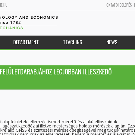
ME.HU
OKTATÓI BELÉPÉS
HNOLOGY AND ECONOMICS
ince 1782
MECHANICS
DEPARTMENT
TEACHING
NEWS
 FELÜLETDARABJÁHOZ LEGJOBBAN ILLESZKEDŐ
lapfelületek jellemzőit ismert méretű és alakú ellipszoidok
llagászati-geodéziai illetve mesterséges holdas mérések alapján. Ezz
kre álló GNSS és szintezési mérések segítségével meg tudjuk határoz
lipszoidnak nem csak az elhelyezését, hanem a méretét és alakját is. A