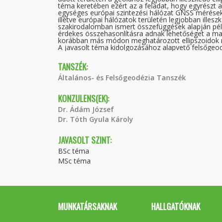
téma keretében ezért az a feladat, hogy egyrészt 
egységes európai szintezési hálózat GNSS mérések
illetve európai hálózatok területén legjobban illeszk
szakirodalomban ismert összefüggések alapján pé
érdekes összehasonlításra adnak lehetőséget a magy
korábban más módon meghatározott ellipszoidok mé
A javasolt téma kidolgozásához alapvető felsőgeo
TANSZÉK:
Általános- és Felsőgeodézia Tanszék
KONZULENS(EK):
Dr. Ádám József
Dr. Tóth Gyula Károly
JAVASOLT SZINT:
BSc téma
MSc téma
MUNKATÁRSAKNAK
HALLGATÓKNAK