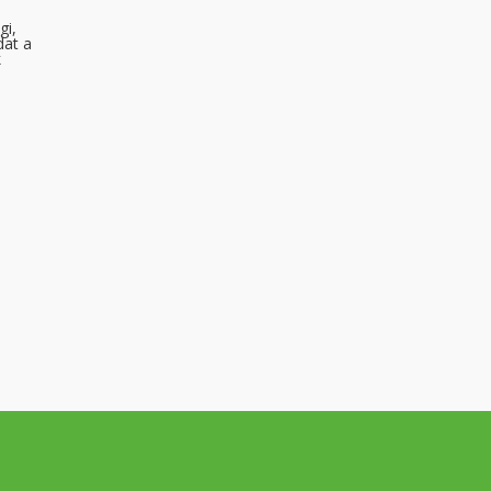
gi,
dat a
k