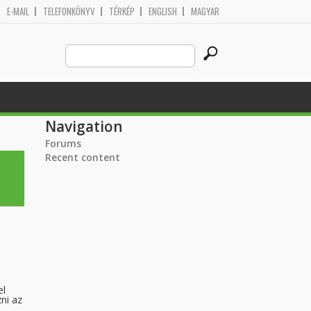
E-MAIL
TELEFONKÖNYV
TÉRKÉP
ENGLISH
MAGYAR
Search
Search form
this
site
Navigation
Forums
Recent content
el
ni az