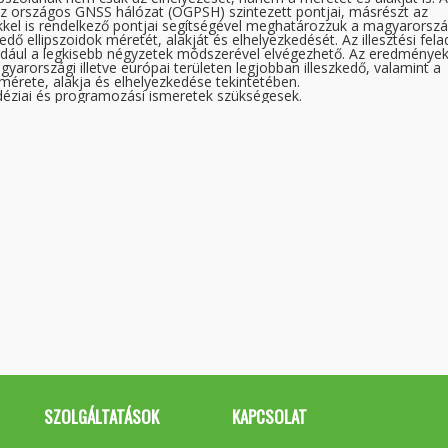
az országos GNSS hálózat (OGPSH) szintezett pontjai, másrészt az
kel is rendelkező pontjai segítségével meghatározzuk a magyarorszá
edő ellipszoidok méretét, alakját és elhelyezkedését. Az illesztési fela
ldául a legkisebb négyzetek módszerével elvégezhető. Az eredménye
arországi illetve európai területen legjobban illeszkedő, valamint a
rete, alakja és elhelyezkedése tekintetében.
déziai és programozási ismeretek szükségesek.
SZOLGÁLTATÁSOK
KAPCSOLAT