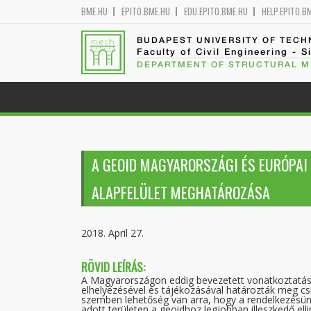
BME.HU
EPITO.BME.HU
EDU.EPITO.BME.HU
HELP.EPITO.B
BUDAPEST UNIVERSITY OF TEC
Faculty of Civil Engineering - S
DEPARTMENT OF STRUCTURAL 
A GEOID MAGYARORSZÁGI ÉS EURÓPAI
ALAPFELÜLET MEGHATÁROZÁSA
2018. April 27.
RÖVID LEÍRÁS:
A Magyarországon eddig bevezetett vonatkoztatási a
elhelyezésével és tájékozásával határozták meg csi
szemben lehetőség van arra, hogy a rendelkezésün
adott területen a geoidhoz legjobban illeszkedő el