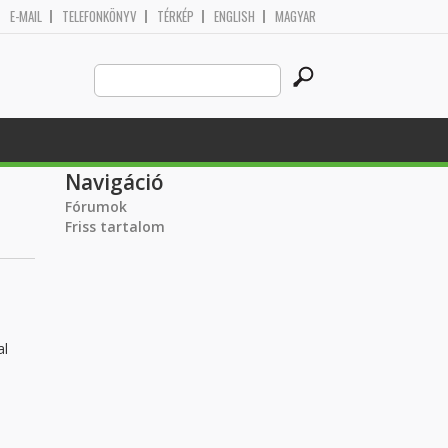
E-MAIL
TELEFONKÖNYV
TÉRKÉP
ENGLISH
MAGYAR
Search
Keresés űrlap
this
site
Navigáció
Fórumok
Friss tartalom
al