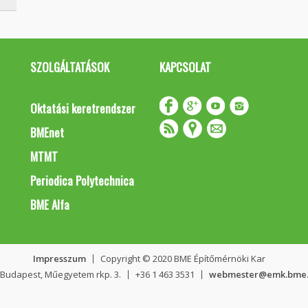
SZOLGÁLTATÁSOK
KAPCSOLAT
Oktatási keretrendszer
BMEnet
MTMT
Periodica Polytechnica
BME Alfa
Impresszum
Copyright © 2020 BME Építőmérnöki Kar
 Budapest, Műegyetem rkp. 3.
+36 1 463 3531
webmester@emk.bme