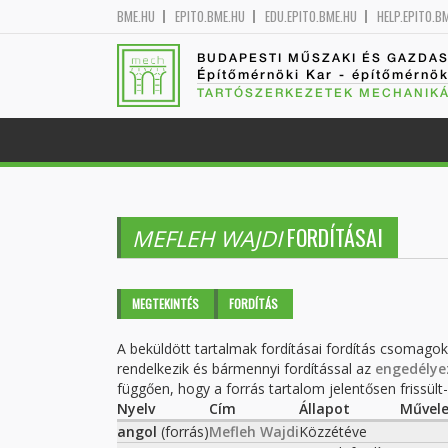
BME.HU
EPITO.BME.HU
EDU.EPITO.BME.HU
HELP.EPITO.B
BUDAPESTI MŰSZAKI ÉS GAZDA
Építőmérnöki Kar - építőmérnö
TARTÓSZERKEZETEK MECHANIKÁ
FORDÍTÁSAI
MEFLEH WAJDI
Elsődleges fülek
MEGTEKINTÉS
FORDÍTÁS
(AKTÍV
FÜL)
A beküldött tartalmak fordításai fordítás csomago
rendelkezik és bármennyi fordítással az
engedélye
függően, hogy a forrás tartalom jelentősen frissült-e
Nyelv
Cím
Állapot
Művele
angol
(forrás)
Mefleh Wajdi
Közzétéve