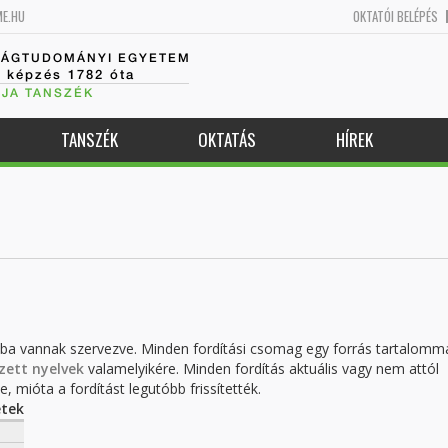
ME.HU
OKTATÓI BELÉPÉS
SÁGTUDOMÁNYI EGYETEM
k képzés 1782 óta
JA TANSZÉK
TANSZÉK
OKTATÁS
HÍREK
kba vannak szervezve. Minden fordítási csomag egy forrás tartalomm
zett nyelvek
valamelyikére. Minden fordítás aktuális vagy nem attól
, mióta a fordítást legutóbb frissítették.
tek