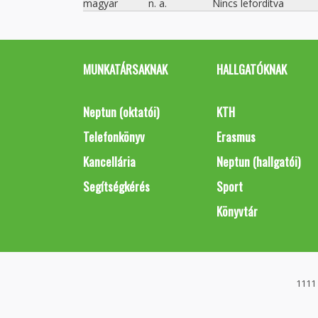
magyar
n. a.
Nincs lefordítva
MUNKATÁRSAKNAK
HALLGATÓKNAK
Neptun (oktatói)
KTH
Telefonkönyv
Erasmus
Kancellária
Neptun (hallgatói)
Segítségkérés
Sport
Könyvtár
1111