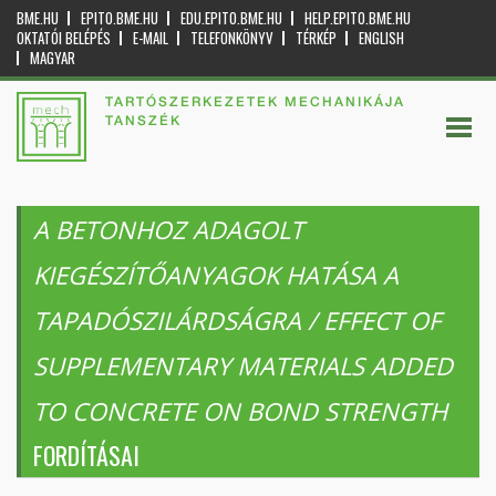
BME.HU
EPITO.BME.HU
EDU.EPITO.BME.HU
HELP.EPITO.BME.HU
OKTATÓI BELÉPÉS
E-MAIL
TELEFONKÖNYV
TÉRKÉP
ENGLISH
MAGYAR
TARTÓSZERKEZETEK MECHANIKÁJA
TANSZÉK
A BETONHOZ ADAGOLT
KIEGÉSZÍTŐANYAGOK HATÁSA A
TAPADÓSZILÁRDSÁGRA / EFFECT OF
SUPPLEMENTARY MATERIALS ADDED
TO CONCRETE ON BOND STRENGTH
FORDÍTÁSAI