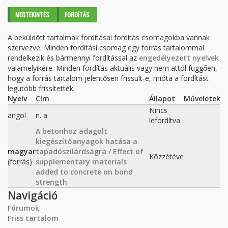
Elsődleges fülek
MEGTEKINTÉS
FORDÍTÁS
(AKTÍV
FÜL)
A beküldött tartalmak fordításai fordítás csomagokba vannak
szervezve. Minden fordítási csomag egy forrás tartalommal
rendelkezik és bármennyi fordítással az
engedélyezett nyelvek
valamelyikére. Minden fordítás aktuális vagy nem attól függően,
hogy a forrás tartalom jelentősen frissült-e, mióta a fordítást
legutóbb frissítették.
Nyelv
Cím
Állapot
Műveletek
Nincs
angol
n. a.
lefordítva
A betonhoz adagolt
kiegészítőanyagok hatása a
magyar
tapadószilárdságra / Effect of
Közzétéve
(forrás)
supplementary materials
added to concrete on bond
strength
Navigáció
Fórumok
Friss tartalom