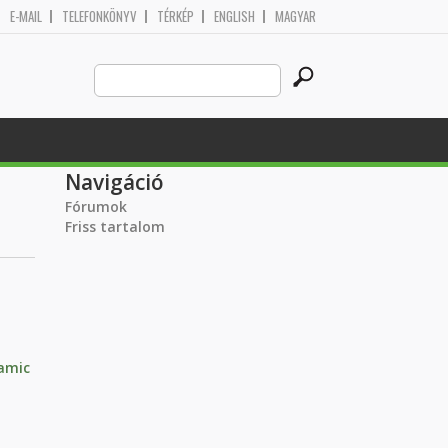
E-MAIL
TELEFONKÖNYV
TÉRKÉP
ENGLISH
MAGYAR
Search
Keresés űrlap
this
site
Navigáció
Fórumok
Friss tartalom
amic