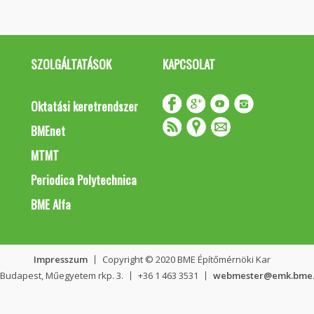
SZOLGÁLTATÁSOK
KAPCSOLAT
Oktatási keretrendszer
BMEnet
MTMT
Periodica Polytechnica
BME Alfa
Impresszum
Copyright © 2020 BME Építőmérnöki Kar
 Budapest, Műegyetem rkp. 3.
+36 1 463 3531
webmester@emk.bme