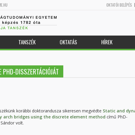
ME.HU
OKTATÓI BELÉPÉS
SÁGTUDOMÁNYI EGYETEM
k képzés 1782 óta
JA TANSZÉK
TANSZÉK
OKTATÁS
HÍREK
 PHD-DISSZERTÁCIÓJÁT
nszékünk korábbi doktorandusza sikeresen megvédte
Static and dyn
y arch bridges using the discrete element method
című PhD-
 Sándor volt.