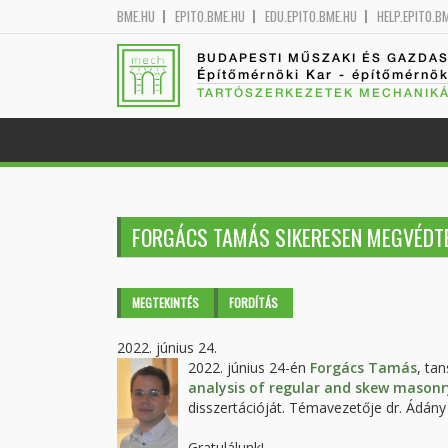
BME.HU
EPITO.BME.HU
EDU.EPITO.BME.HU
HELP.EPITO.B
BUDAPESTI MŰSZAKI ÉS GAZDA
Építőmérnöki Kar - építőmérnö
TARTÓSZERKEZETEK MECHANIKÁ
FORGÁCS TAMÁS SIKERESEN MEGVÉDTE
Elsődleges fülek
MEGTEKINTÉS
(AKTÍV
FORDÍTÁS
FÜL)
2022. június 24.
2022. június 24-én
Forgács Tamás
, ta
analysis of regular and skew masonr
disszertációját. Témavezetője dr. Ádány
Gratulálunk!