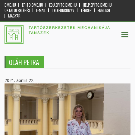
BME.HU
EPITO.BME.HU
EDU.EPITO.BME.HU
HELP.EPITO.BME.HU
OKTATÓI BELÉPÉS
E-MAIL
TELEFONKÖNYV
TÉRKÉP
ENGLISH
MAGYAR
TARTÓSZERKEZETEK MECHANIKÁJA
TANSZÉK
OLÁH PETRA
2021. április 22.