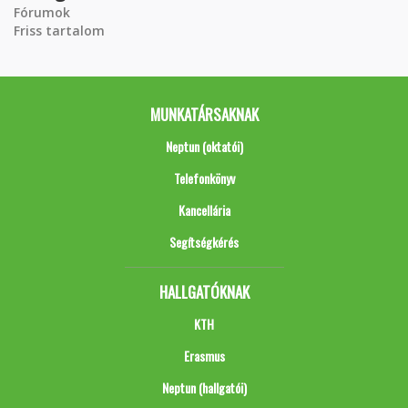
Fórumok
Friss tartalom
MUNKATÁRSAKNAK
Neptun (oktatói)
Telefonkönyv
Kancellária
Segítségkérés
HALLGATÓKNAK
KTH
Erasmus
Neptun (hallgatói)