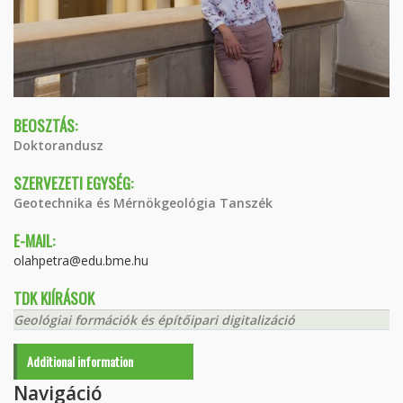
BEOSZTÁS:
Doktorandusz
SZERVEZETI EGYSÉG:
Geotechnika és Mérnökgeológia Tanszék
E-MAIL:
olahpetra@edu.bme.hu
TDK KIÍRÁSOK
Geológiai formációk és építőipari digitalizáció
Additional information
Navigáció