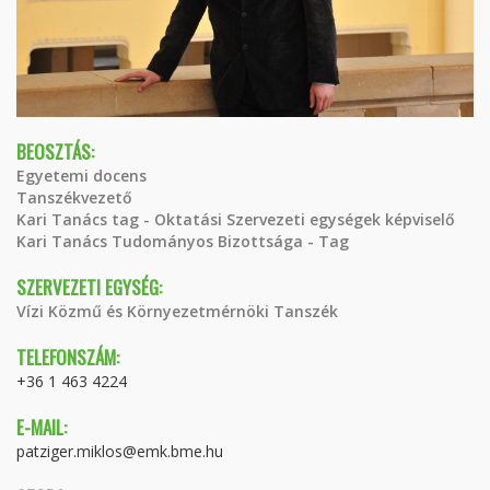
BEOSZTÁS:
Egyetemi docens
Tanszékvezető
Kari Tanács tag - Oktatási Szervezeti egységek képviselő
Kari Tanács Tudományos Bizottsága - Tag
SZERVEZETI EGYSÉG:
Vízi Közmű és Környezetmérnöki Tanszék
TELEFONSZÁM:
+36 1 463 4224
E-MAIL:
patziger.miklos@emk.bme.hu