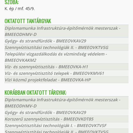
SZOBA:
K. ép / mf. 45/9.
OKTATOTT TANTÁRGYAK
Diplomamunka Infrastruktúra-építőmérnök mesterszak -
BMEEODHMV-D
Gyógy- és strandfürdők - BMEEOVKAV29
Szennyvíztisztítási technológiák II. - BMEEOVKTVSG
Települési vízgazdálkodás és vízminőség védelem -
BMEEOVKAKM2
Víz- és szennyvíztisztítás - BMEEOVKA-H1
Víz- és szennyvíztisztító telepek - BMEEOVKMV61
Vízi közmű projektfeladat - BMEEOVKA-HP
KORÁBBAN OKTATOTT TÁRGYAK:
Diplomamunka Infrastruktúra-építőmérnök mesterszak -
BMEEODHMV-D
Gyógy- és strandfürdők - BMEEOVKAV29
Korszerű szennyvíztisztítás - BMEEOVKDT85
Szennyvíztisztítási technológiák I. - BMEEOVKTVSF
Szennyvíztisztítási technológiák II. - BMEEOVKTVSG