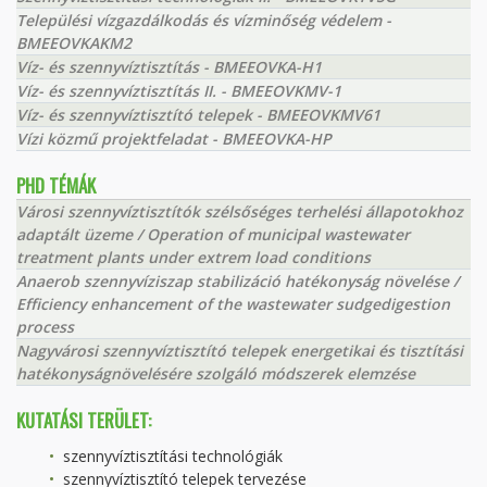
Települési vízgazdálkodás és vízminőség védelem -
BMEEOVKAKM2
Víz- és szennyvíztisztítás - BMEEOVKA-H1
Víz- és szennyvíztisztítás II. - BMEEOVKMV-1
Víz- és szennyvíztisztító telepek - BMEEOVKMV61
Vízi közmű projektfeladat - BMEEOVKA-HP
PHD TÉMÁK
Városi szennyvíztisztítók szélsőséges terhelési állapotokhoz
adaptált üzeme / Operation of municipal wastewater
treatment plants under extrem load conditions
Anaerob szennyvíziszap stabilizáció hatékonyság növelése /
Efficiency enhancement of the wastewater sudgedigestion
process
Nagyvárosi szennyvíztisztító telepek energetikai és tisztítási
hatékonyságnövelésére szolgáló módszerek elemzése
KUTATÁSI TERÜLET:
szennyvíztisztítási technológiák
szennyvíztisztító telepek tervezése