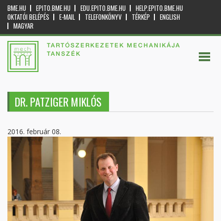
BME.HU
EPITO.BME.HU
EDU.EPITO.BME.HU
HELP.EPITO.BME.HU
OKTATÓI BELÉPÉS
E-MAIL
TELEFONKÖNYV
TÉRKÉP
ENGLISH
MAGYAR
TARTÓSZERKEZETEK MECHANIKÁJA
TANSZÉK
DR. PATZIGER MIKLÓS
2016. február 08.