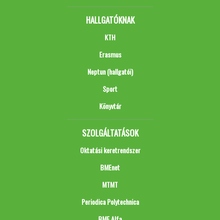
HALLGATÓKNAK
KTH
Erasmus
Neptun (hallgatói)
Sport
Könyvtár
SZOLGÁLTATÁSOK
Oktatási keretrendszer
BMEnet
MTMT
Periodica Polytechnica
BME Alfa