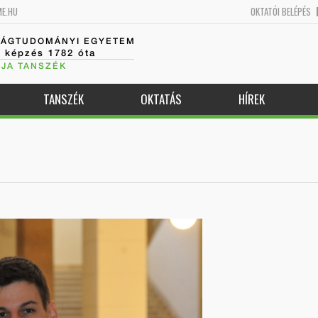
ME.HU
OKTATÓI BELÉPÉS
SÁGTUDOMÁNYI EGYETEM
k képzés 1782 óta
JA TANSZÉK
TANSZÉK
OKTATÁS
HÍREK