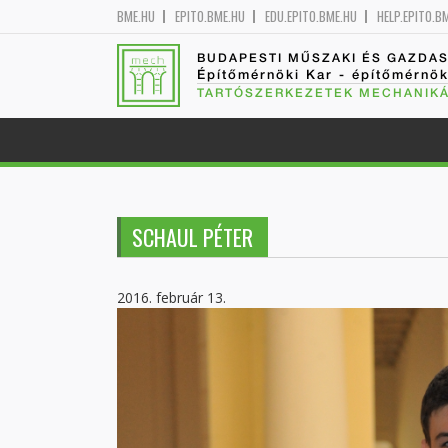
BME.HU
EPITO.BME.HU
EDU.EPITO.BME.HU
HELP.EPITO.B
BUDAPESTI MŰSZAKI ÉS GAZDA
Építőmérnöki Kar - építőmérnö
TARTÓSZERKEZETEK MECHANIKÁ
SCHAUL PÉTER
2016. február 13.