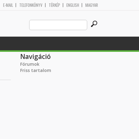
E-MAIL
TELEFONKÖNYV
TÉRKÉP
ENGLISH
MAGYAR
Search
Keresés űrlap
this
site
Navigáció
Fórumok
Friss tartalom