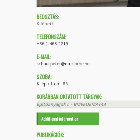
BEOSZTÁS:
Kilépett
TELEFONSZÁM:
+36 1 463 2219
E-MAIL:
schaul.peter@emk.bme.hu
SZOBA:
K. ép / I. em. 85.
KORÁBBAN OKTATOTT TÁRGYAK:
Építőanyagok I. - BMEEOEMAT43
Additional information
PUBLIKÁCIÓK: