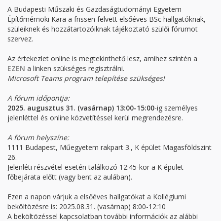
A Budapesti Műszaki és Gazdaságtudományi Egyetem
Építőmérnöki Kara a frissen felvett elsőéves BSc hallgatóknak,
szüleiknek és hozzátartozóiknak tájékoztató szülői fórumot
szervez.
Az értekezlet online is megtekinthető lesz, amihez szintén a
EZEN
a linken szükséges regisztrálni.
Microsoft Teams program telepítése szükséges!
A fórum időpontja:
2025. augusztus 31. (vasárnap) 13:00-15:00
-ig személyes
jelenléttel és online közvetítéssel kerül megrendezésre.
A fórum helyszíne:
1111 Budapest, Műegyetem rakpart 3., K épület Magasföldszint
26.
Jelenléti részvétel esetén találkozó 12:45-kor a K épület
főbejárata előtt (vagy bent az aulában).
Ezen a napon várjuk a elsőéves hallgatókat a Kollégiumi
beköltözésre is: 2025.08.31. (vasárnap) 8:00-12:10
A beköltözéssel kapcsolatban további információk az alábbi