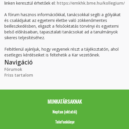
linken keresztül érhetőek el:
https://emkhk.bme.hu/kollegium/
A fórum hasznos információkkal, tanácsokkal segíti a gólyákat
és családjukat az egyetemi életbe való zökkenőmentes
beilleszkedésben, eligazít a felsőoktatás törvényi és egyetemi
belső előírásaiban, tapasztalati tanácsokat ad a tanulmányok
sikeres teljesítéséhez.
Feltétlenül ajánljuk, hogy vegyenek részt a tájékoztatón, ahol
esetleges kérdéseiket is feltehetik a Kar vezetőinek.
Navigáció
Fórumok
Friss tartalom
MUNKATÁRSAKNAK
Neptun (oktatói)
Telefonkönyv