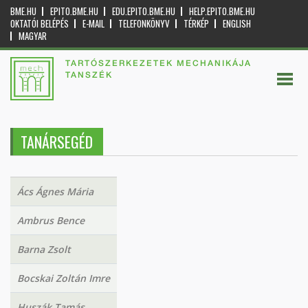
BME.HU
EPITO.BME.HU
EDU.EPITO.BME.HU
HELP.EPITO.BME.HU
OKTATÓI BELÉPÉS
E-MAIL
TELEFONKÖNYV
TÉRKÉP
ENGLISH
MAGYAR
TARTÓSZERKEZETEK MECHANIKÁJA
TANSZÉK
TANÁRSEGÉD
Ács Ágnes Mária
Ambrus Bence
Barna Zsolt
Bocskai Zoltán Imre
Huszák Tamás