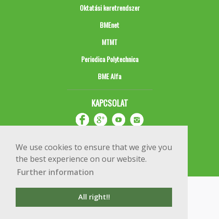
Oktatási keretrendszer
BMEnet
MTMT
Periodica Polytechnica
BME Alfa
KAPCSOLAT
We use cookies to ensure that we give you
the best experience on our website.
Further information
Impresszum
Copyright © 2020 BME Építőmérnöki Kar
All right!!
1111 Budapest, Műegyetem rkp. 3.
+36 1 463 3531