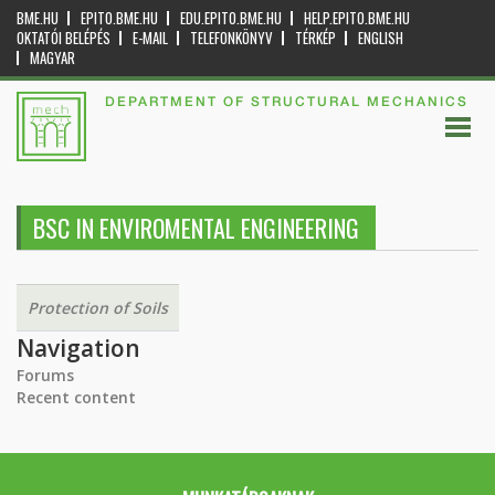
BME.HU
EPITO.BME.HU
EDU.EPITO.BME.HU
HELP.EPITO.BME.HU
OKTATÓI BELÉPÉS
E-MAIL
TELEFONKÖNYV
TÉRKÉP
ENGLISH
MAGYAR
DEPARTMENT OF STRUCTURAL MECHANICS
BSC IN ENVIROMENTAL ENGINEERING
Protection of Soils
Navigation
Forums
Recent content