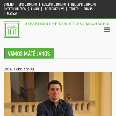
BME.HU
EPITO.BME.HU
EDU.EPITO.BME.HU
HELP.EPITO.BME.HU
OKTATÓI BELÉPÉS
E-MAIL
TELEFONKÖNYV
TÉRKÉP
ENGLISH
MAGYAR
DEPARTMENT OF STRUCTURAL MECHANICS
VÁMOS MÁTÉ JÁNOS
2016. February 08.