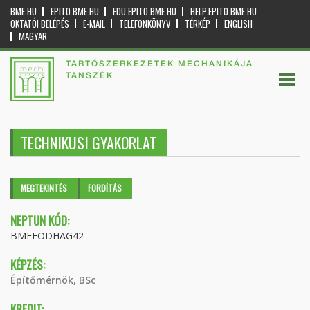
BME.HU
EPITO.BME.HU
EDU.EPITO.BME.HU
HELP.EPITO.BME.HU
OKTATÓI BELÉPÉS
E-MAIL
TELEFONKÖNYV
TÉRKÉP
ENGLISH
MAGYAR
TARTÓSZERKEZETEK MECHANIKÁJA
TANSZÉK
TECHNIKUSI GYAKORLAT
Elsődleges fülek
MEGTEKINTÉS
(AKTÍV
FORDÍTÁS
FÜL)
NEPTUN KÓD:
BMEEODHAG42
KÉPZÉS:
Építőmérnök, BSc
KREDIT: