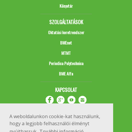
Könyvtár
SZOLGÁLTATÁSOK
Oktatási keretrendszer
BMEnet
MTMT
Periodica Polytechnica
BME Alfa
KAPCSOLAT
A weboldalunkon cookie-kat használunk,
hogy a legjobb felhasználói élményt
nyújthassuk.
További információ