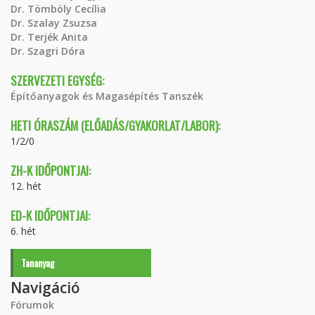
Dr. Tömböly Cecília
Dr. Szalay Zsuzsa
Dr. Terjék Anita
Dr. Szagri Dóra
SZERVEZETI EGYSÉG:
Építőanyagok és Magasépítés Tanszék
HETI ÓRASZÁM (ELŐADÁS/GYAKORLAT/LABOR):
1/2/0
ZH-K IDŐPONTJAI:
12. hét
ED-K IDŐPONTJAI:
6. hét
Tananyag
Navigáció
Fórumok