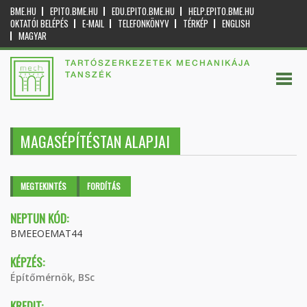
BME.HU
EPITO.BME.HU
EDU.EPITO.BME.HU
HELP.EPITO.BME.HU
OKTATÓI BELÉPÉS
E-MAIL
TELEFONKÖNYV
TÉRKÉP
ENGLISH
MAGYAR
TARTÓSZERKEZETEK MECHANIKÁJA
TANSZÉK
MAGASÉPÍTÉSTAN ALAPJAI
Elsődleges fülek
MEGTEKINTÉS
(AKTÍV
FORDÍTÁS
FÜL)
NEPTUN KÓD:
BMEEOEMAT44
KÉPZÉS:
Építőmérnök, BSc
KREDIT: