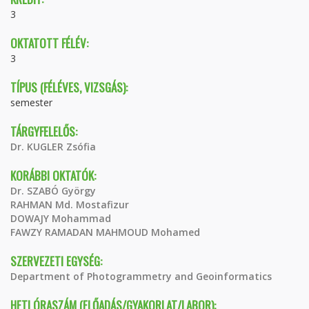
3
OKTATOTT FÉLÉV:
3
TÍPUS (FÉLÉVES, VIZSGÁS):
semester
TÁRGYFELELŐS:
Dr. KUGLER Zsófia
KORÁBBI OKTATÓK:
Dr. SZABÓ György
RAHMAN Md. Mostafizur
DOWAJY Mohammad
FAWZY RAMADAN MAHMOUD Mohamed
SZERVEZETI EGYSÉG:
Department of Photogrammetry and Geoinformatics
HETI ÓRASZÁM (ELŐADÁS/GYAKORLAT/LABOR):