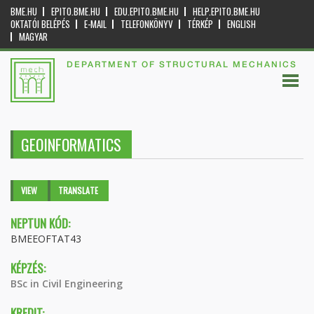
BME.HU
EPITO.BME.HU
EDU.EPITO.BME.HU
HELP.EPITO.BME.HU
OKTATÓI BELÉPÉS
E-MAIL
TELEFONKÖNYV
TÉRKÉP
ENGLISH
MAGYAR
DEPARTMENT OF STRUCTURAL MECHANICS
GEOINFORMATICS
Primary tabs
VIEW
(ACTIVE
TRANSLATE
TAB)
NEPTUN KÓD:
BMEEOFTAT43
KÉPZÉS:
BSc in Civil Engineering
KREDIT: