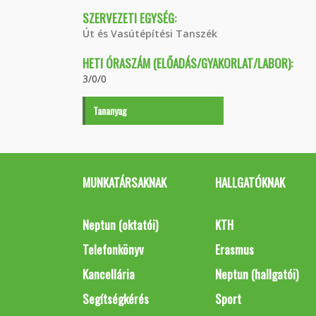
SZERVEZETI EGYSÉG:
Út és Vasútépítési Tanszék
HETI ÓRASZÁM (ELŐADÁS/GYAKORLAT/LABOR):
3/0/0
Tananyag
MUNKATÁRSAKNAK
HALLGATÓKNAK
Neptun (oktatói)
KTH
Telefonkönyv
Erasmus
Kancellária
Neptun (hallgatói)
Segítségkérés
Sport