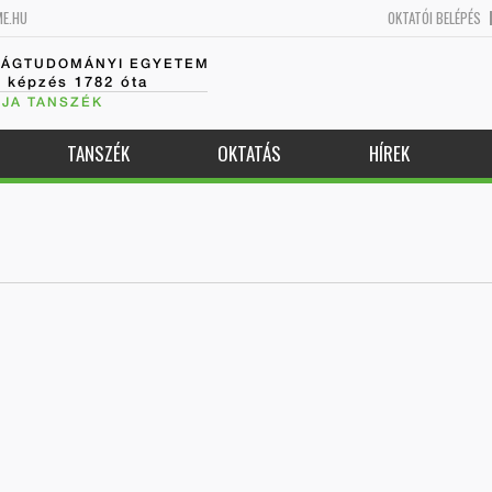
ME.HU
OKTATÓI BELÉPÉS
SÁGTUDOMÁNYI EGYETEM
k képzés 1782 óta
JA TANSZÉK
TANSZÉK
OKTATÁS
HÍREK