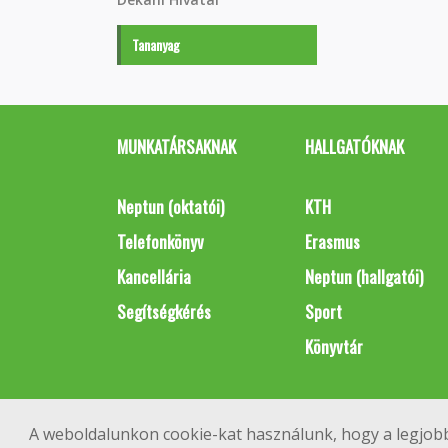
Tananyag
MUNKATÁRSAKNAK
HALLGATÓKNAK
Neptun (oktatói)
KTH
Telefonkönyv
Erasmus
Kancellária
Neptun (hallgatói)
Segítségkérés
Sport
Könyvtár
A weboldalunkon cookie-kat használunk, hogy a legjobb