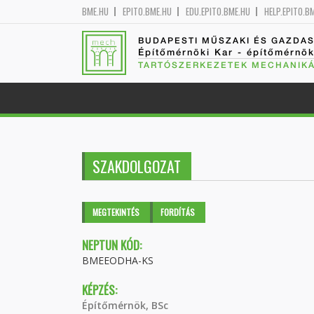
BME.HU
EPITO.BME.HU
EDU.EPITO.BME.HU
HELP.EPITO.B
BUDAPESTI MŰSZAKI ÉS GAZDA
Építőmérnöki Kar - építőmérnö
TARTÓSZERKEZETEK MECHANIKÁ
SZAKDOLGOZAT
Elsődleges fülek
MEGTEKINTÉS
(AKTÍV
FORDÍTÁS
FÜL)
NEPTUN KÓD:
BMEEODHA-KS
KÉPZÉS:
Építőmérnök, BSc