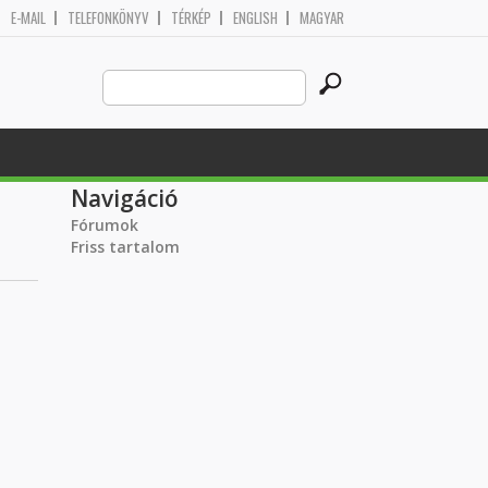
E-MAIL
TELEFONKÖNYV
TÉRKÉP
ENGLISH
MAGYAR
Search
Keresés űrlap
this
site
Navigáció
Fórumok
Friss tartalom