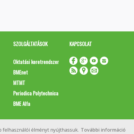
SZOLGÁLTATÁSOK
KAPCSOLAT
Oktatási keretrendszer
BMEnet
MTMT
Periodica Polytechnica
BME Alfa
Impresszum
Copyright © 2020 BME Építőmérnöki Kar
 felhasználói élményt nyújthassuk.
További információ