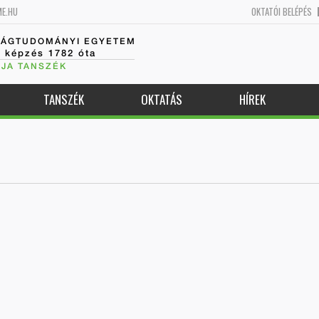
ME.HU
OKTATÓI BELÉPÉS
SÁGTUDOMÁNYI EGYETEM
k képzés 1782 óta
JA TANSZÉK
TANSZÉK
OKTATÁS
HÍREK