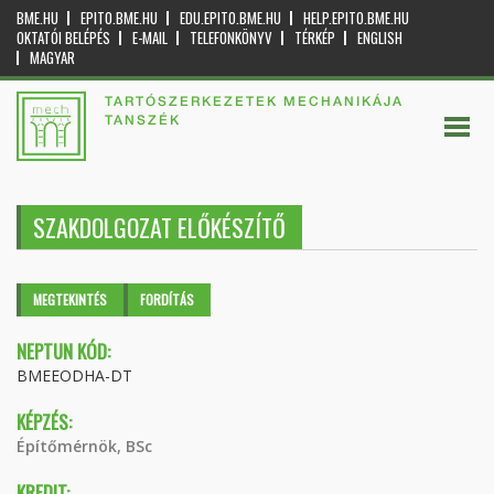
BME.HU
EPITO.BME.HU
EDU.EPITO.BME.HU
HELP.EPITO.BME.HU
OKTATÓI BELÉPÉS
E-MAIL
TELEFONKÖNYV
TÉRKÉP
ENGLISH
MAGYAR
TARTÓSZERKEZETEK MECHANIKÁJA
TANSZÉK
SZAKDOLGOZAT ELŐKÉSZÍTŐ
Elsődleges fülek
MEGTEKINTÉS
(AKTÍV
FORDÍTÁS
FÜL)
NEPTUN KÓD:
BMEEODHA-DT
KÉPZÉS:
Építőmérnök, BSc
KREDIT: