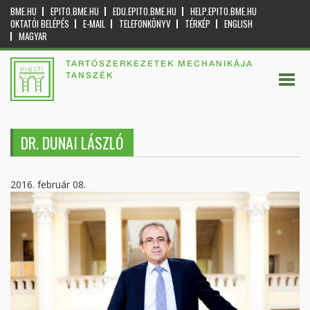
BME.HU
EPITO.BME.HU
EDU.EPITO.BME.HU
HELP.EPITO.BME.HU
OKTATÓI BELÉPÉS
E-MAIL
TELEFONKÖNYV
TÉRKÉP
ENGLISH
MAGYAR
TARTÓSZERKEZETEK MECHANIKÁJA
TANSZÉK
DR. DUNAI LÁSZLÓ
2016. február 08.