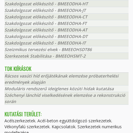
Szakdolgozat előkészítő - BMEEODHA-HT
Szakdolgozat előkészítő - BMEEODHA-JT
Szakdolgozat előkészítő - BMEEODHA-CT
Szakdolgozat előkészítő - BMEEODHA-FT
Szakdolgozat előkészítő - BMEEODHA-AT
Szakdolgozat előkészítő - BMEEODHA-DT
Szakdolgozat előkészítő - BMEEODHA-IT
Szeizmikus tervezési elvek - BMEEOHSDT86
Szerkezetek Stabilitása - BMEEOHSMT-2
TDK KIÍRÁSOK
Rácsos vasúti híd erőjátékának elemzése próbaterhelési
eredmények alapján
Moduláris rendszerű ideiglenes közúti hidak kutatása
Széchenyi lánchíd viselkedésének elemzése a rekonstrukció
során
KUTATÁSI TERÜLET:
Acélszerkezetek. Acél-beton együttdolgozó szerkezetek.
Vékonyfalú szerkezetek. Kapcsolatok. Szerkezetek numerikus
modellezése.