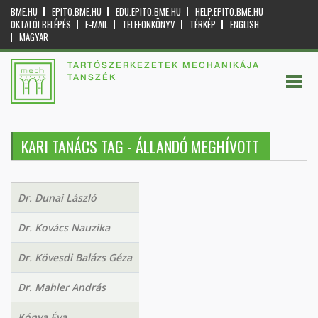
BME.HU
EPITO.BME.HU
EDU.EPITO.BME.HU
HELP.EPITO.BME.HU
OKTATÓI BELÉPÉS
E-MAIL
TELEFONKÖNYV
TÉRKÉP
ENGLISH
MAGYAR
TARTÓSZERKEZETEK MECHANIKÁJA
TANSZÉK
KARI TANÁCS TAG - ÁLLANDÓ MEGHÍVOTT
Dr. Dunai László
Dr. Kovács Nauzika
Dr. Kövesdi Balázs Géza
Dr. Mahler András
Kónya Éva